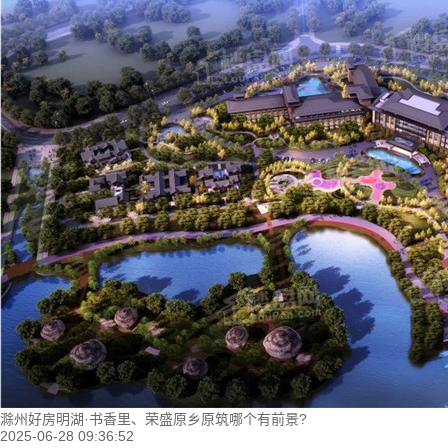
滁州好房明湖·书香里、荣盛原乡原筑哪个有前景?
2025-06-28 09:36:52