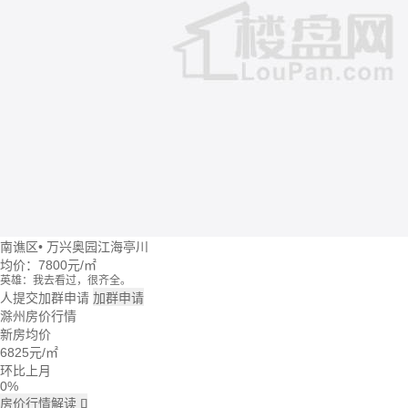
南谯区
•
万兴奥园江海亭川
均价：
7800元/㎡
英雄：我去看过，很齐全。
牛转乾坤：这个楼盘价格波动大么？
人提交加群申请
加群申请
回忆：我建议你们去楼盘看看。
滁州房价行情
大头：也可以直接咨询置业管家。
新房均价
吃了么：什么时候大家一起去看看。
6825
元/㎡
蓝天：上周我已经签合同了。
雪花飘飘：好的呢。
环比上月
0%
房价行情解读
