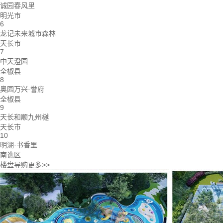
诚园春风里
明光市
6
龙记未来城市森林
天长市
7
中天澄园
全椒县
8
奥园万兴·誉府
全椒县
9
天长和顺九州樾
天长市
10
明湖·书香里
南谯区
楼盘导购
更多>>