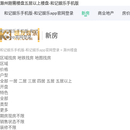
滁州刚需楼盘五居以上楼盘-和记娱乐手机版
和记娱乐手机版-和记娱乐app官网登录
新房
商业地产
房
和记娱乐手机版-和记
新房
娱乐app官网登录
和记娱乐手机版-和记娱乐app官网登录
>
滁州楼盘
区域找房
地铁找房
地图找房
区域
价格
户型
全部
一居
二居
三居
四居
五居
五居以上
开盘
特色
全部
类型
更多
期房现房不限
销售状态不限
装修不限