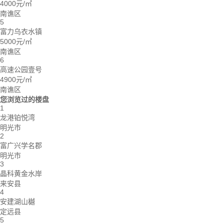
4000元/㎡
南谯区
5
富力乌衣水镇
5000元/㎡
南谯区
6
高速公园壹号
4900元/㎡
南谯区
您浏览过的楼盘
1
龙港铂悦湾
明光市
2
富广兴学名郡
明光市
3
晶科黄金水岸
来安县
4
安建湖山樾
定远县
5