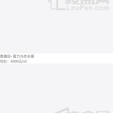
南谯区
•
富力乌衣水镇
均价：
5000元/㎡