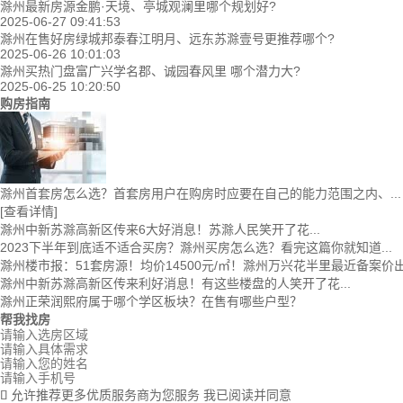
滁州最新房源金鹏·天境、亭城观澜里哪个规划好?
2025-06-27 09:41:53
滁州在售好房绿城邦泰春江明月、远东苏滁壹号更推荐哪个?
2025-06-26 10:01:03
滁州买热门盘富广兴学名郡、诚园春风里 哪个潜力大?
2025-06-25 10:20:50
购房指南
滁州首套房怎么选？首套房用户在购房时应要在自己的能力范围之内、...
[查看详情]
滁州中新苏滁高新区传来6大好消息！苏滁人民笑开了花...
2023下半年到底适不适合买房？滁州买房怎么选？看完这篇你就知道...
滁州楼市报：51套房源！均价14500元/㎡！滁州万兴花半里最近备案价
滁州中新苏滁高新区传来利好消息！有这些楼盘的人笑开了花...
滁州正荣润熙府属于哪个学区板块？在售有哪些户型？
帮我找房
允许推荐更多优质服务商为您服务
我已阅读并同意
