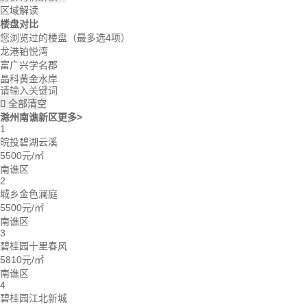
区域解读
楼盘对比
您浏览过的楼盘
（最多选4项）
龙港铂悦湾
富广兴学名郡
晶科黄金水岸
全部清空

滁州南谯新区
更多>
1
皖投碧湖云溪
5500元/㎡
南谯区
2
城乡金色澜庭
5500元/㎡
南谯区
3
碧桂园十里春风
5810元/㎡
南谯区
4
碧桂园江北新城