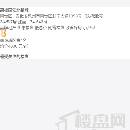
碧桂园江北新城
南谯区 | 安徽省滁州市南谯区滁宁大道1998号（玖禧澜湾）
2/4/5/7居
建面：74-643㎡
品牌地产
优惠楼盘
低总价
刚需楼盘
改善好房
小户型
南谯新区第4名
均价
4000
元/㎡
最受关注的楼盘