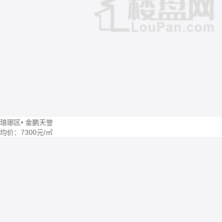
琅琊区
•
金鹏天誉
均价：
7300元/㎡