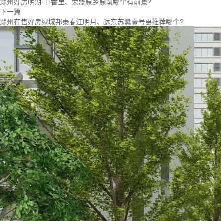
滁州好房明湖·书香里、荣盛原乡原筑哪个有前景?
下一篇
滁州在售好房绿城邦泰春江明月、远东苏滁壹号更推荐哪个?