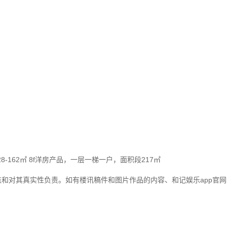
128-162㎡ 8f洋房产品，一层一梯一户，面积段217㎡
观点和对其真实性负责。如有楼讯稿件和图片作品的内容、和记娱乐app官网