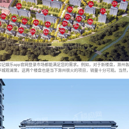
和记娱乐app官网登录
市场都能满足您的需求。例如，对于新楼盘，滁州
亭城观澜里
。这两个楼盘也是当下滁州很火的项目，销量十分可观。当然