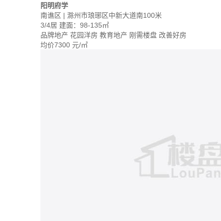
阳明府学
南谯区 | 滁州市琅琊区中新大道南100米
3/4居
建面：98-135㎡
品牌地产
花园洋房
教育地产
刚需楼盘
改善好房
均价
7300
元/㎡