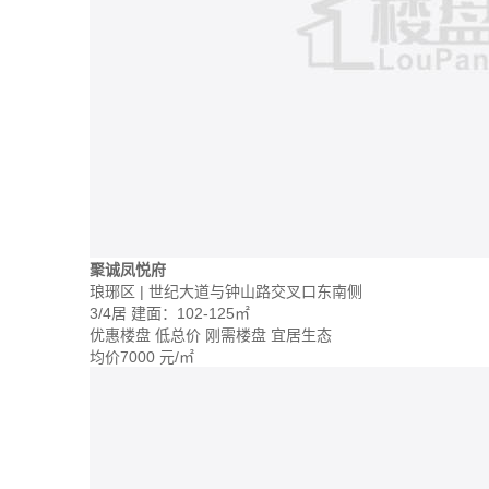
聚诚凤悦府
琅琊区 | 世纪大道与钟山路交叉口东南侧
3/4居
建面：102-125㎡
优惠楼盘
低总价
刚需楼盘
宜居生态
均价
7000
元/㎡