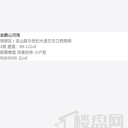
金鹏山河境
琅琊区 | 宝山路与世纪大道交叉口西南侧
3居
建面：89-112㎡
刚需楼盘
改善好房
小户型
均价
8200
元/㎡