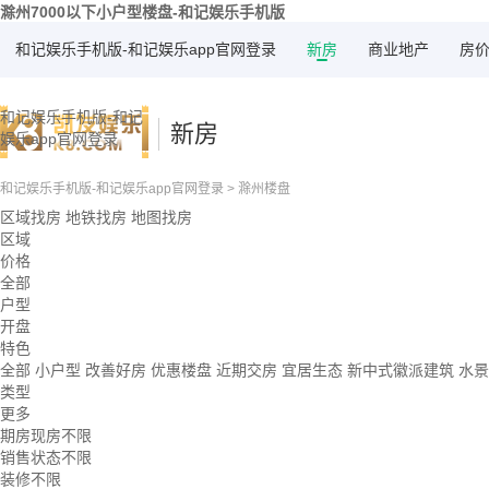
滁州7000以下小户型楼盘-和记娱乐手机版
和记娱乐手机版-和记娱乐app官网登录
新房
商业地产
房
和记娱乐手机版-和记
新房
娱乐app官网登录
和记娱乐手机版-和记娱乐app官网登录
>
滁州楼盘
区域找房
地铁找房
地图找房
区域
价格
全部
户型
开盘
特色
全部
小户型
改善好房
优惠楼盘
近期交房
宜居生态
新中式徽派建筑
水
类型
更多
期房现房不限
销售状态不限
装修不限