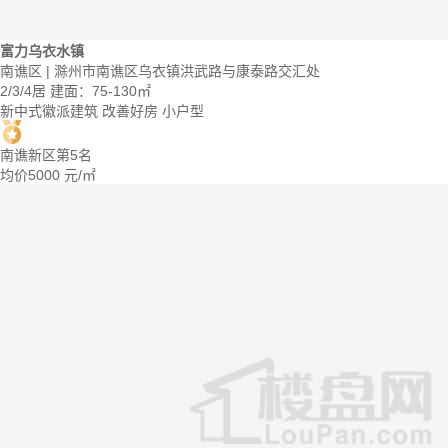
富力乌衣水镇
南谯区 | 滁州市南谯区乌衣镇洪武路与康泰路交汇处
2/3/4居
建面：75-130㎡
新中式徽派建筑
改善好房
小户型
南谯新区第5名
均价
5000
元/㎡