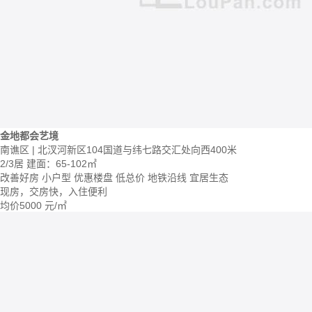
金地都会艺境
南谯区 | 北汊河新区104国道与纬七路交汇处向西400米
2/3居
建面：65-102㎡
改善好房
小户型
优惠楼盘
低总价
地铁沿线
宜居生态
现房，交房快，入住便利
均价
5000
元/㎡