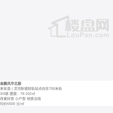
金鹏风华北宸
来安县 | 汊河新城轻轨站点向东700米处
3/4居
建面：78-102㎡
改善好房
小户型
地铁沿线
均价
6500
元/㎡