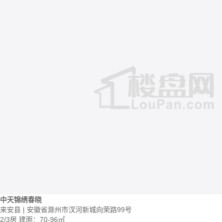
中天锦绣春晓
来安县 | 安徽省滁州市汊河新城向荣路99号
2/3居
建面：70-96㎡