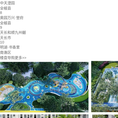
中天澄园
全椒县
8
奥园万兴·誉府
全椒县
9
天长和顺九州樾
天长市
10
明湖·书香里
南谯区
楼盘导购
更多>>