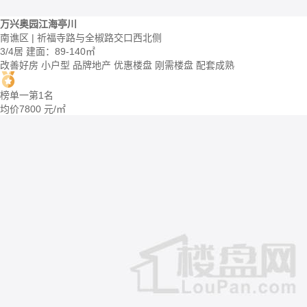
万兴奥园江海亭川
南谯区 | 祈福寺路与全椒路交口西北侧
3/4居
建面：89-140㎡
改善好房
小户型
品牌地产
优惠楼盘
刚需楼盘
配套成熟
榜单一第1名
均价
7800
元/㎡