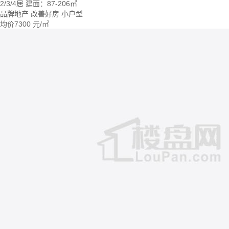
2/3/4居
建面：87-206㎡
品牌地产
改善好房
小户型
均价
7300
元/㎡