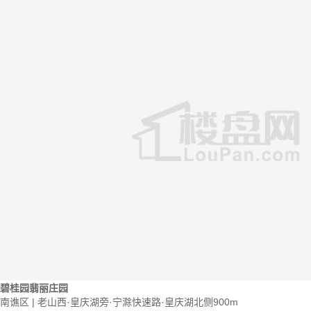
碧桂园翡丽庄园
南谯区 | 老山西·皇庆湖旁·宁滁快速路·皇庆湖北侧900m