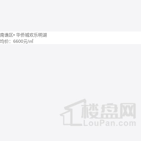
南谯区
•
华侨城欢乐明湖
均价：
6600元/㎡