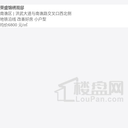
荣盛锦绣观邸
南谯区 | 洪武大道与南谯路交叉口西北侧
地铁沿线
改善好房
小户型
均价
6800
元/㎡