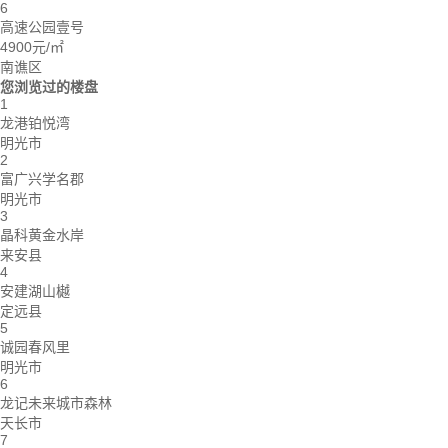
6
高速公园壹号
4900元/㎡
南谯区
您浏览过的楼盘
1
龙港铂悦湾
明光市
2
富广兴学名郡
明光市
3
晶科黄金水岸
来安县
4
安建湖山樾
定远县
5
诚园春风里
明光市
6
龙记未来城市森林
天长市
7