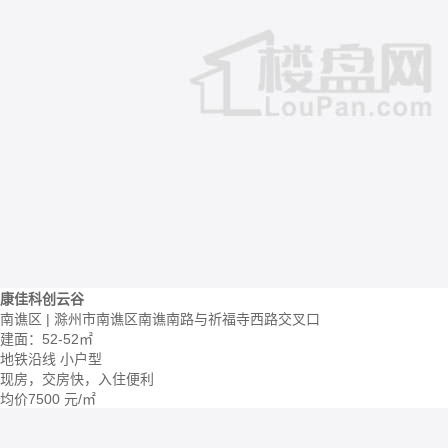
康佳科创云谷
南谯区 | 滁州市南谯区南谯南路与祈福寺西路交叉口
建面：52-52㎡
地铁沿线
小户型
现房，交房快，入住便利
均价
7500
元/㎡