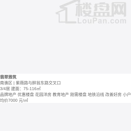
翡翠雅筑
南谯区 | 紫薇路与醉翁东路交叉口
3/4居
建面：75-116㎡
品牌地产
优惠楼盘
花园洋房
教育地产
刚需楼盘
地铁沿线
改善好房
小户
均价
7000
元/㎡