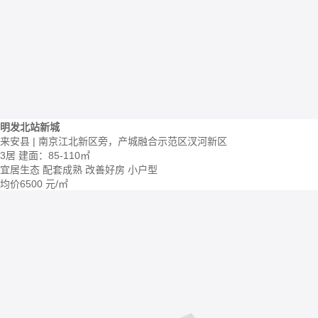
明发北站新城
来安县 | 南京江北新区旁，产城融合示范区汊河新区
3居
建面：85-110㎡
宜居生态
配套成熟
改善好房
小户型
均价
6500
元/㎡