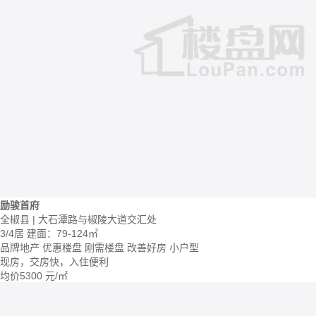
励骏首府
全椒县 | 大石潭路与椒陵大道交汇处
3/4居
建面：79-124㎡
品牌地产
优惠楼盘
刚需楼盘
改善好房
小户型
现房，交房快，入住便利
均价
5300
元/㎡