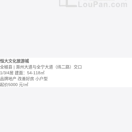
恒大文化旅游城
全椒县 | 滁州大道与全宁大道（纬二路）交口
1/3/4居
建面：54-118㎡
品牌地产
改善好房
小户型
起价
5000
元/㎡