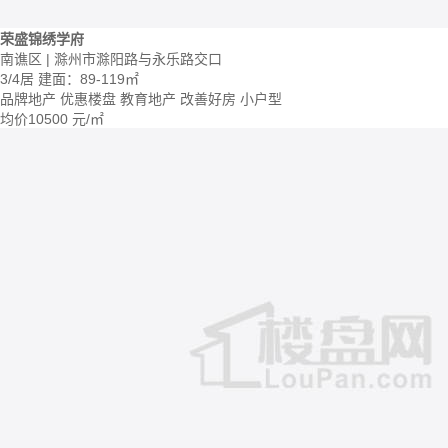
荣盛锦绣学府
南谯区 | 滁州市滁阳路与永乐路交口
3/4居
建面：89-119㎡
品牌地产
优惠楼盘
教育地产
改善好房
小户型
均价
10500
元/㎡