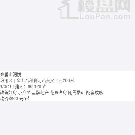
金鹏山河悦
琅琊区 | 金山路和襄河路交叉口西200米
1/3/4居
建面：66-126㎡
改善好房
小户型
品牌地产
花园洋房
刚需楼盘
配套成熟
均价
6800
元/㎡