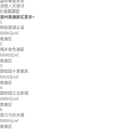
晶科黄金水岸
全部清空

滁州南谯新区
更多>
1
皖投碧湖云溪
5500元/㎡
南谯区
2
城乡金色澜庭
5500元/㎡
南谯区
3
碧桂园十里春风
5810元/㎡
南谯区
4
碧桂园江北新城
4000元/㎡
南谯区
5
富力乌衣水镇
5000元/㎡
南谯区