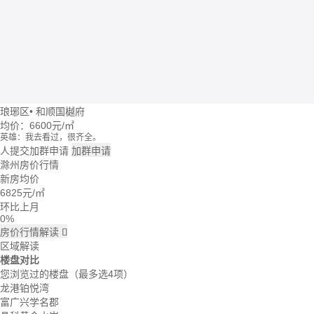
琅琊区
•
和顺国樾府
均价：
6600元/㎡
英雄：我去看过，很齐全。
牛转乾坤：这个楼盘价格波动大么？
人提交加群申请
加群申请
回忆：我建议你们去楼盘看看。
滁州房价行情
大头：也可以直接咨询置业管家。
新房均价
吃了么：什么时候大家一起去看看。
6825
元/㎡
蓝天：上周我已经签合同了。
雪花飘飘：好的呢。
环比上月
0%
房价行情解读

区域解读
楼盘对比
您浏览过的楼盘
（最多选4项）
龙港铂悦湾
富广兴学名郡