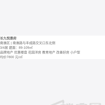
长九悦景府
南谯区 | 南谯路与丰成路交叉口东北侧
3/4居
建面：89-109㎡
品牌地产
优惠楼盘
花园洋房
教育地产
改善好房
小户型
均价
7800
元/㎡