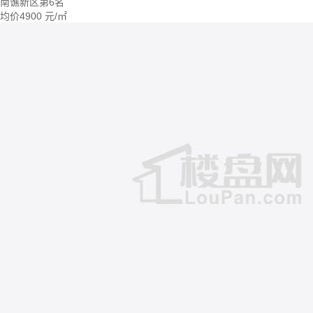
南谯新区第6名
均价
4900
元/㎡