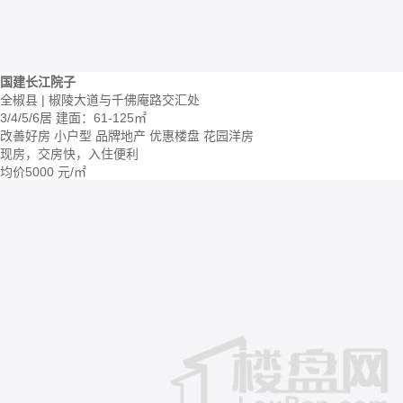
国建长江院子
全椒县 | 椒陵大道与千佛庵路交汇处
3/4/5/6居
建面：61-125㎡
改善好房
小户型
品牌地产
优惠楼盘
花园洋房
现房，交房快，入住便利
均价
5000
元/㎡