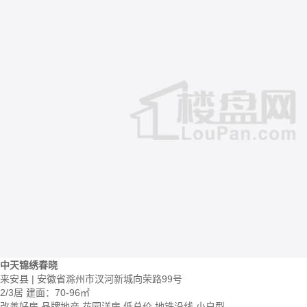
中天锦绣春晓
来安县 | 安徽省滁州市汊河新城向荣路99号
2/3居
建面：70-96㎡
改善好房
品牌地产
花园洋房
低总价
地铁沿线
小户型