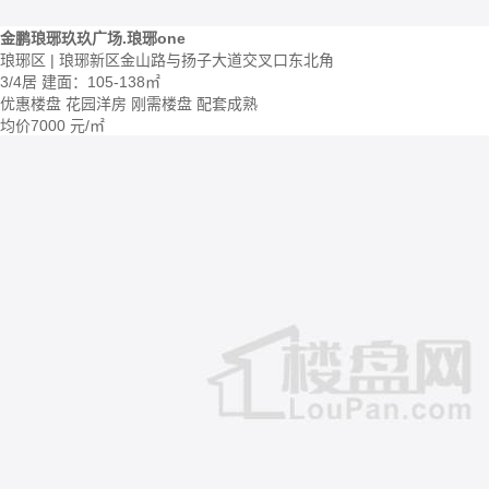
金鹏琅琊玖玖广场.琅琊one
琅琊区 | 琅琊新区金山路与扬子大道交叉口东北角
3/4居
建面：105-138㎡
优惠楼盘
花园洋房
刚需楼盘
配套成熟
均价
7000
元/㎡