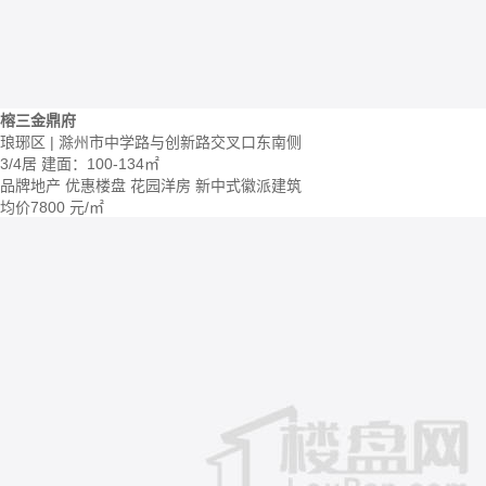
榕三金鼎府
琅琊区 | 滁州市中学路与创新路交叉口东南侧
3/4居
建面：100-134㎡
品牌地产
优惠楼盘
花园洋房
新中式徽派建筑
均价
7800
元/㎡