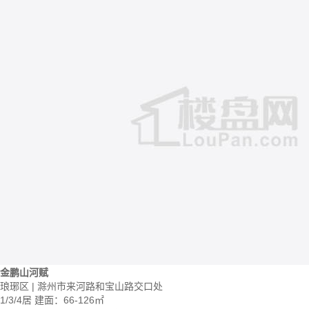
金鹏山河赋
琅琊区 | 滁州市来河路和宝山路交口处
1/3/4居
建面：66-126㎡