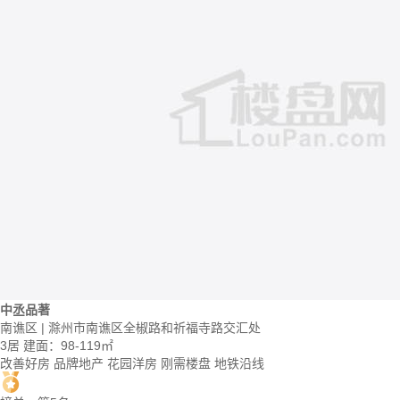
中丞品著
南谯区 | 滁州市南谯区全椒路和祈福寺路交汇处
3居
建面：98-119㎡
改善好房
品牌地产
花园洋房
刚需楼盘
地铁沿线