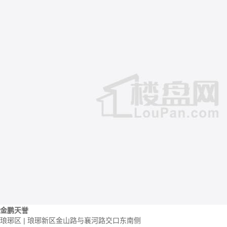
金鹏天誉
琅琊区 | 琅琊新区金山路与襄河路交口东南侧