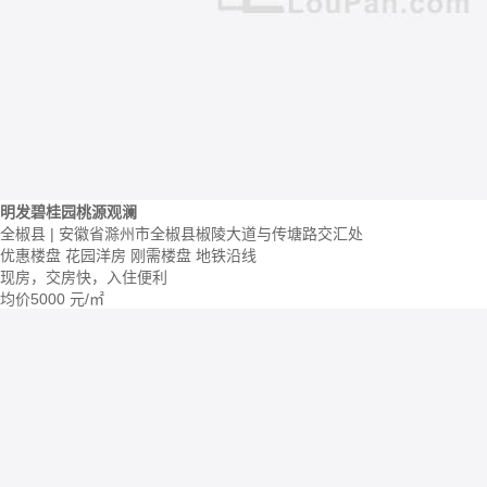
明发碧桂园桃源观澜
全椒县 | 安徽省滁州市全椒县椒陵大道与传塘路交汇处
优惠楼盘
花园洋房
刚需楼盘
地铁沿线
现房，交房快，入住便利
均价
5000
元/㎡