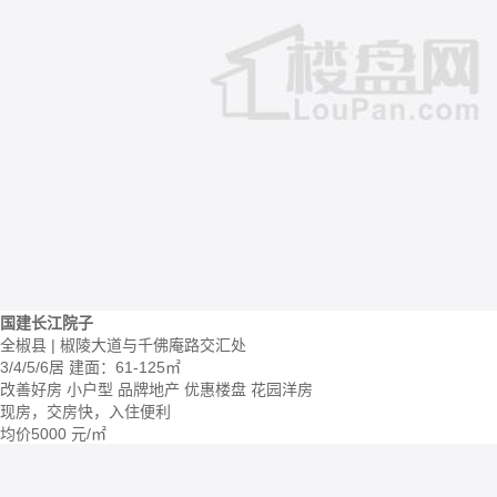
国建长江院子
全椒县 | 椒陵大道与千佛庵路交汇处
3/4/5/6居
建面：61-125㎡
改善好房
小户型
品牌地产
优惠楼盘
花园洋房
现房，交房快，入住便利
均价
5000
元/㎡