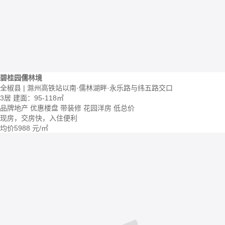
碧桂园儒林境
全椒县 | 滁州高铁站以南·儒林湖畔·永乐路与纬五路交口
3居
建面：95-118㎡
品牌地产
优惠楼盘
带装修
花园洋房
低总价
现房，交房快，入住便利
均价
5988
元/㎡