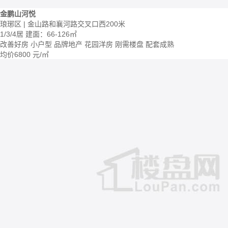
金鹏山河悦
琅琊区 | 金山路和襄河路交叉口西200米
1/3/4居
建面：66-126㎡
改善好房
小户型
品牌地产
花园洋房
刚需楼盘
配套成熟
均价
6800
元/㎡