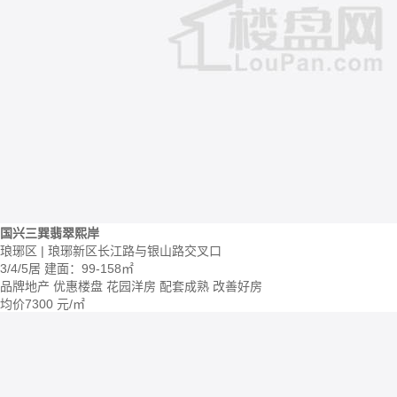
国兴三巽翡翠熙岸
琅琊区 | 琅琊新区长江路与银山路交叉口
3/4/5居
建面：99-158㎡
品牌地产
优惠楼盘
花园洋房
配套成熟
改善好房
均价
7300
元/㎡