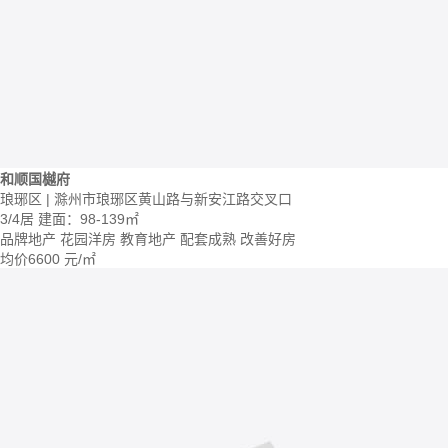
和顺国樾府
琅琊区 | 滁州市琅琊区黄山路与新安江路交叉口
3/4居
建面：98-139㎡
品牌地产
花园洋房
教育地产
配套成熟
改善好房
均价
6600
元/㎡