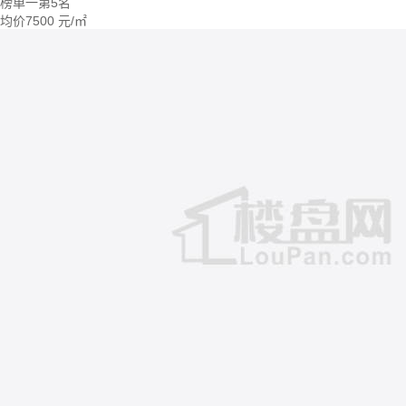
榜单一第5名
均价
7500
元/㎡