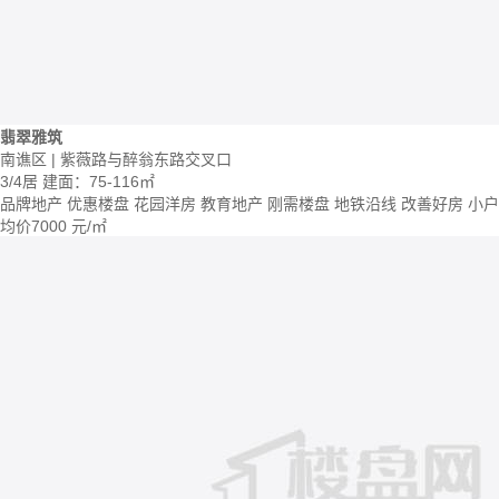
翡翠雅筑
南谯区 | 紫薇路与醉翁东路交叉口
3/4居
建面：75-116㎡
品牌地产
优惠楼盘
花园洋房
教育地产
刚需楼盘
地铁沿线
改善好房
小户
均价
7000
元/㎡