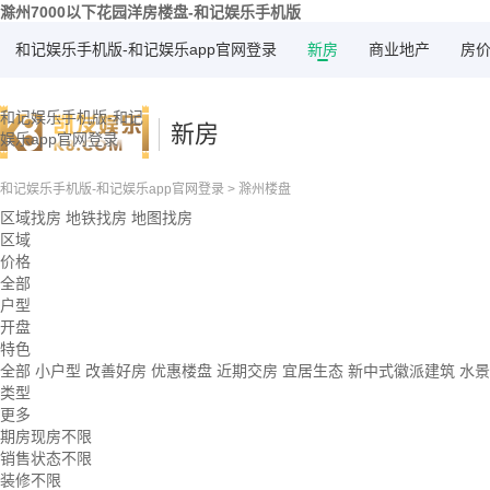
滁州7000以下花园洋房楼盘-和记娱乐手机版
和记娱乐手机版-和记娱乐app官网登录
新房
商业地产
房
和记娱乐手机版-和记
新房
娱乐app官网登录
和记娱乐手机版-和记娱乐app官网登录
>
滁州楼盘
区域找房
地铁找房
地图找房
区域
价格
全部
户型
开盘
特色
全部
小户型
改善好房
优惠楼盘
近期交房
宜居生态
新中式徽派建筑
水
类型
更多
期房现房不限
销售状态不限
装修不限