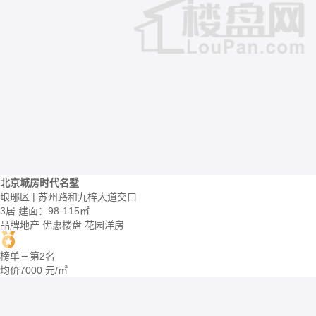
北京城房时代名墅
琅琊区 | 苏州路和九梓大道交口
3居
建面：98-115㎡
品牌地产
优惠楼盘
花园洋房
榜单三第2名
均价
7000
元/㎡