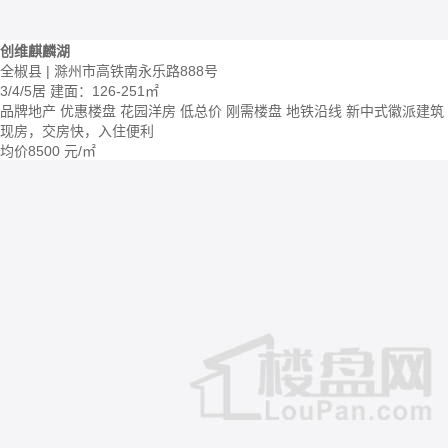
创维麒麟湖
全椒县 | 滁州市高铁南永乐路888号
3/4/5居
建面：126-251㎡
品牌地产
优惠楼盘
花园洋房
低总价
刚需楼盘
地铁沿线
新中式徽派建筑
现房，交房快，入住便利
均价
8500
元/㎡