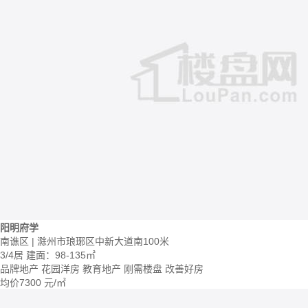
阳明府学
南谯区 | 滁州市琅琊区中新大道南100米
3/4居
建面：98-135㎡
品牌地产
花园洋房
教育地产
刚需楼盘
改善好房
均价
7300
元/㎡