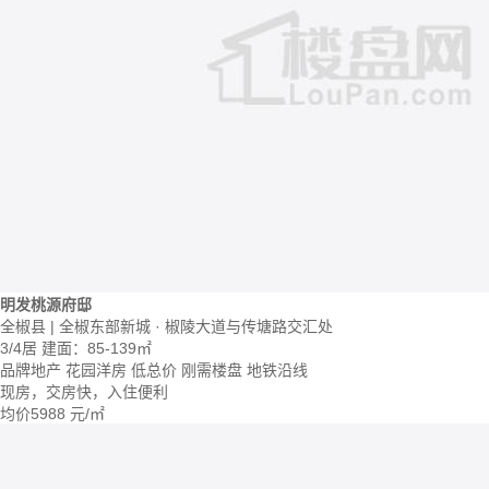
明发桃源府邸
全椒县 | 全椒东部新城 · 椒陵大道与传塘路交汇处
3/4居
建面：85-139㎡
品牌地产
花园洋房
低总价
刚需楼盘
地铁沿线
现房，交房快，入住便利
均价
5988
元/㎡