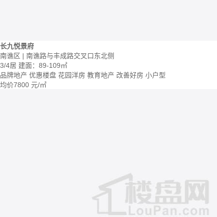
长九悦景府
南谯区 | 南谯路与丰成路交叉口东北侧
3/4居
建面：89-109㎡
品牌地产
优惠楼盘
花园洋房
教育地产
改善好房
小户型
均价
7800
元/㎡