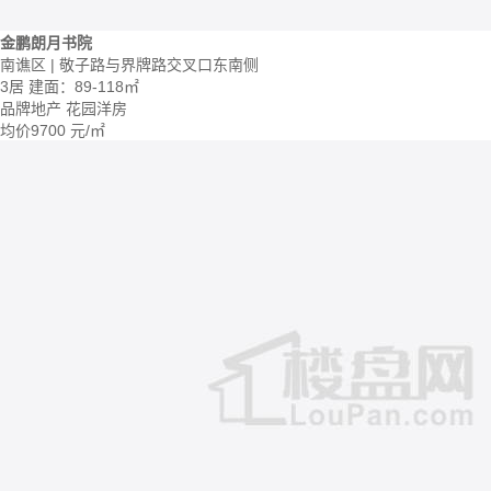
金鹏朗月书院
南谯区 | 敬子路与界牌路交叉口东南侧
3居
建面：89-118㎡
品牌地产
花园洋房
均价
9700
元/㎡