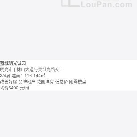
蓝城明光诚园
明光市 | 抹山大道与吴继光路交口
3/4居
建面：116-144㎡
改善好房
品牌地产
花园洋房
低总价
刚需楼盘
均价
5400
元/㎡