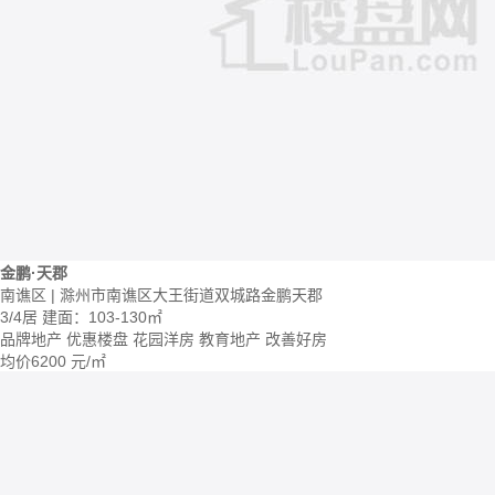
金鹏·天郡
南谯区 | 滁州市南谯区大王街道双城路金鹏天郡
3/4居
建面：103-130㎡
品牌地产
优惠楼盘
花园洋房
教育地产
改善好房
均价
6200
元/㎡