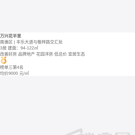
万兴花半里
南谯区 | 丰乐大道与敬梓路交汇处
3居
建面：94-122㎡
改善好房
品牌地产
花园洋房
低总价
宜居生态
榜单三第4名
均价
9000
元/㎡