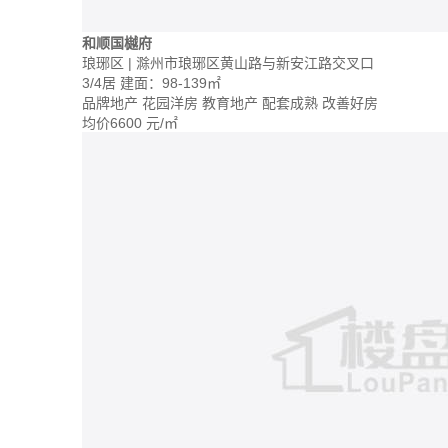
和顺国樾府
琅琊区 | 滁州市琅琊区黄山路与新安江路交叉口
3/4居
建面：98-139㎡
品牌地产
花园洋房
教育地产
配套成熟
改善好房
均价
6600
元/㎡