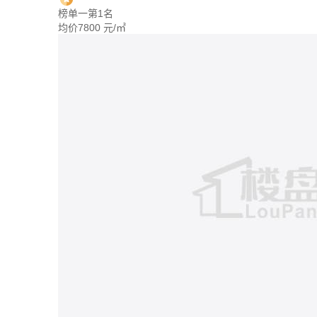
榜单一第1名
均价
7800
元/㎡