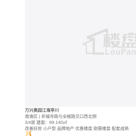
万兴奥园江海亭川
南谯区 | 祈福寺路与全椒路交口西北侧
3/4居
建面：89-140㎡
改善好房
小户型
品牌地产
优惠楼盘
刚需楼盘
配套成熟