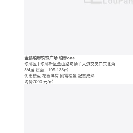
金鹏琅琊玖玖广场.琅琊one
琅琊区 | 琅琊新区金山路与扬子大道交叉口东北角
3/4居
建面：105-138㎡
优惠楼盘
花园洋房
刚需楼盘
配套成熟
均价
7000
元/㎡