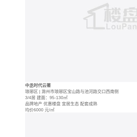
中丞时代云著
琅琊区 | 滁州市琅琊区宝山路与池河路交口西南侧
3/4居
建面：95-130㎡
品牌地产
优惠楼盘
宜居生态
配套成熟
均价
6000
元/㎡