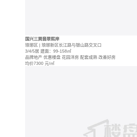
国兴三巽翡翠熙岸
琅琊区 | 琅琊新区长江路与银山路交叉口
3/4/5居
建面：99-158㎡
品牌地产
优惠楼盘
花园洋房
配套成熟
改善好房
均价
7300
元/㎡