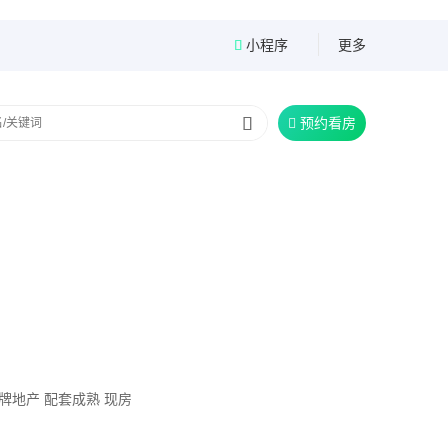
小程序
更多


预约看房

牌地产
配套成熟
现房