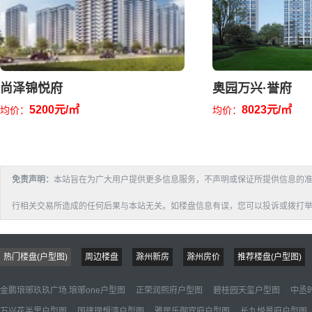
尚泽锦悦府
奥园万兴·誉府
5200元/㎡
8023元/㎡
均价：
均价：
免责声明：
本站旨在为广大用户提供更多信息服务，不声明或保证所提供信息的
行相关交易所造成的任何后果与本站无关。如楼盘信息有误，您可以投诉或拨打举报电话：：
热门楼盘(户型图)
周边楼盘
滁州新房
滁州房价
推荐楼盘(户型图)
金鹏琅琊玖玖广场.琅琊one户型图
正荣润熙府户型图
碧桂园天玺户型图
中丞
万兴花半里户型图
国建理想湾户型图
雅居乐御宾府户型图
长九悦景府户型图