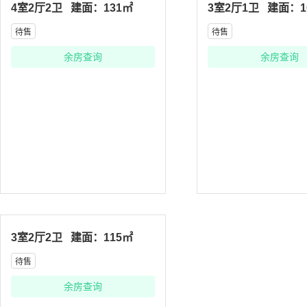
4室2厅2卫
建面：131㎡
3室2厅1卫
建面：1
待售
待售
余房查询
余房查询
3室2厅2卫
建面：115㎡
待售
余房查询