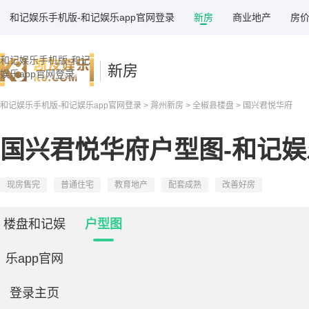
和记娱乐手机版-和记娱乐app官网登录
新房
商业地产
房
和记娱乐手机版-和记
新房
娱乐app官网登录
和记娱乐手机版-和记娱乐app官网登录
>
滁州新房
>
全椒县楼盘
> 国兴君悦华府
国兴君悦华府户型图-和记
现房售完
普通住宅
教育地产
配套成熟
改善好房
楼盘和记娱
户型图
乐app官网
登录主页