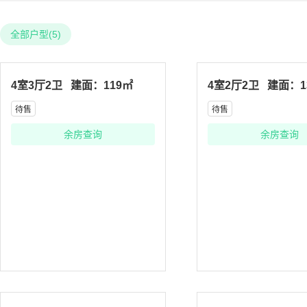
全部户型(5)
4室3厅2卫
建面：119㎡
4室2厅2卫
建面：1
待售
待售
余房查询
余房查询