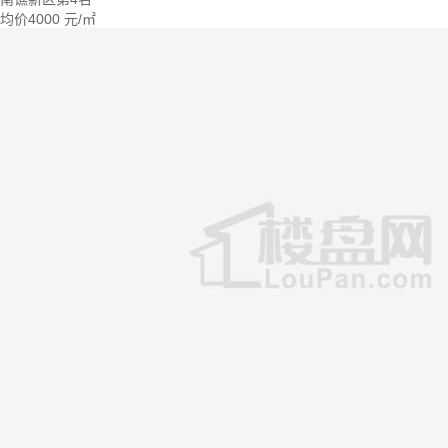
均价
4000
元/㎡