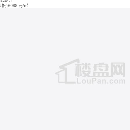
均价
6088
元/㎡