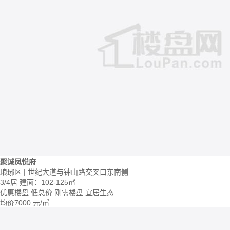
聚诚凤悦府
琅琊区 | 世纪大道与钟山路交叉口东南侧
3/4居
建面：102-125㎡
优惠楼盘
低总价
刚需楼盘
宜居生态
均价
7000
元/㎡