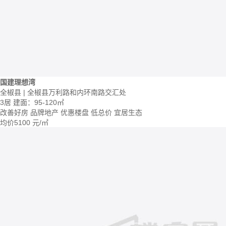
国建理想湾
全椒县 | 全椒县万利路和内环南路交汇处
3居
建面：95-120㎡
改善好房
品牌地产
优惠楼盘
低总价
宜居生态
均价
5100
元/㎡