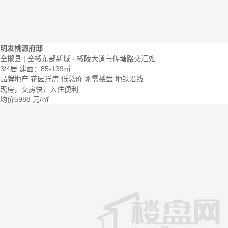
明发桃源府邸
全椒县 | 全椒东部新城 · 椒陵大道与传塘路交汇处
3/4居
建面：85-139㎡
品牌地产
花园洋房
低总价
刚需楼盘
地铁沿线
现房，交房快，入住便利
均价
5988
元/㎡