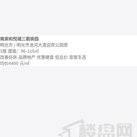
南崇和悦城三期崇园
明光市 | 明光市池河大道迎宾公园旁
3居
建面：96-115㎡
改善好房
品牌地产
优惠楼盘
低总价
宜居生态
均价
4400
元/㎡