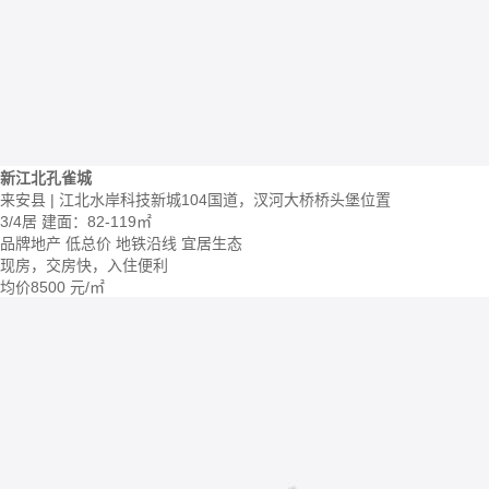
新江北孔雀城
来安县 | 江北水岸科技新城104国道，汊河大桥桥头堡位置
3/4居
建面：82-119㎡
品牌地产
低总价
地铁沿线
宜居生态
现房，交房快，入住便利
均价
8500
元/㎡