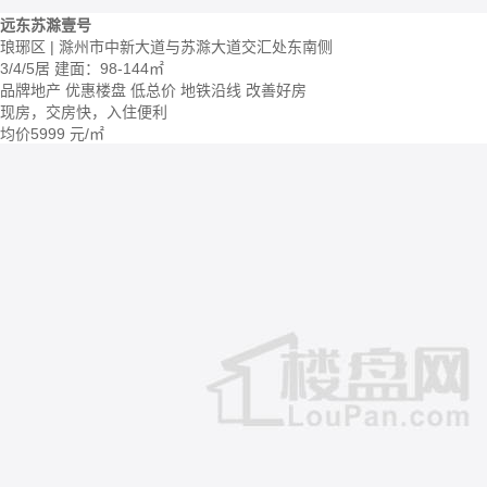
远东苏滁壹号
琅琊区 | 滁州市中新大道与苏滁大道交汇处东南侧
3/4/5居
建面：98-144㎡
品牌地产
优惠楼盘
低总价
地铁沿线
改善好房
现房，交房快，入住便利
均价
5999
元/㎡