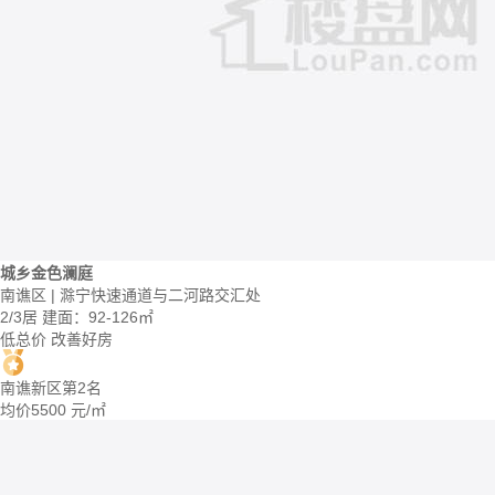
城乡金色澜庭
南谯区 | 滁宁快速通道与二河路交汇处
2/3居
建面：92-126㎡
低总价
改善好房
南谯新区第2名
均价
5500
元/㎡