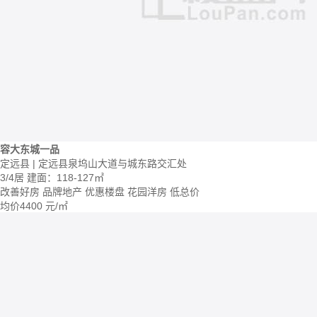
容大东城一品
定远县 | 定远县泉坞山大道与城东路交汇处
3/4居
建面：118-127㎡
改善好房
品牌地产
优惠楼盘
花园洋房
低总价
均价
4400
元/㎡