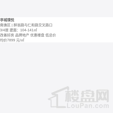
亭城璞悦
南谯区 | 醉翁路与仁和路交叉路口
3/4居
建面：104-141㎡
改善好房
品牌地产
优惠楼盘
低总价
均价
7899
元/㎡