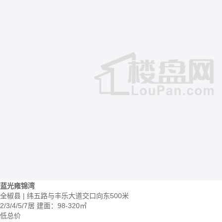
蓝光雍锦湾
全椒县 | 纬五路与丰乐大道交口向东500米
2/3/4/5/7居
建面：98-320㎡
低总价