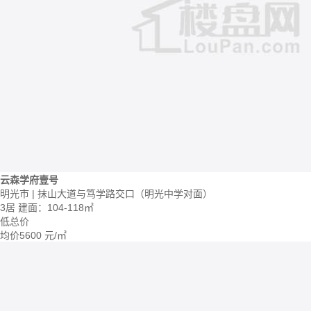
云森学府壹号
明光市 | 抹山大道与笃学路交口（明光中学对面）
3居
建面：104-118㎡
低总价
均价
5600
元/㎡