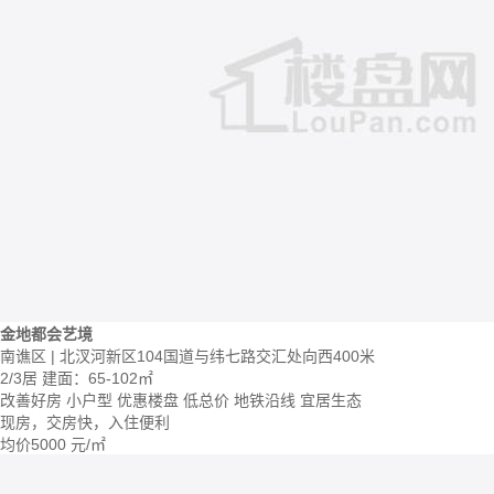
金地都会艺境
南谯区 | 北汊河新区104国道与纬七路交汇处向西400米
2/3居
建面：65-102㎡
改善好房
小户型
优惠楼盘
低总价
地铁沿线
宜居生态
现房，交房快，入住便利
均价
5000
元/㎡