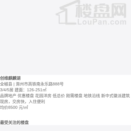
创维麒麟湖
全椒县 | 滁州市高铁南永乐路888号
3/4/5居
建面：126-251㎡
品牌地产
优惠楼盘
花园洋房
低总价
刚需楼盘
地铁沿线
新中式徽派建筑
现房，交房快，入住便利
均价
8500
元/㎡
最受关注的楼盘