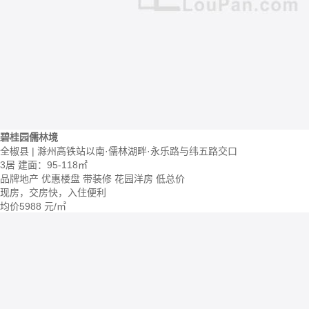
碧桂园儒林境
全椒县 | 滁州高铁站以南·儒林湖畔·永乐路与纬五路交口
3居
建面：95-118㎡
品牌地产
优惠楼盘
带装修
花园洋房
低总价
现房，交房快，入住便利
均价
5988
元/㎡