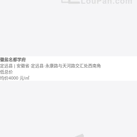
徽盐名都学府
定远县 | 安徽省·定远县·永康路与天河路交汇处西南角
低总价
均价
4000
元/㎡