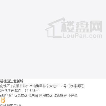
碧桂园江北新城
南谯区 | 安徽省滁州市南谯区滁宁大道1998号（玖禧澜湾）
2/4/5/7居
建面：74-643㎡
品牌地产
优惠楼盘
低总价
刚需楼盘
改善好房
小户型
南谯新区第4名