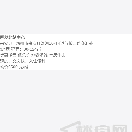
明发北站中心
来安县 | 滁州市来安县汊河104国道与长江路交汇处
3/4居
建面：90-124㎡
优惠楼盘
低总价
地铁沿线
宜居生态
现房，交房快，入住便利
均价
6500
元/㎡