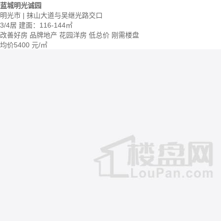
蓝城明光诚园
明光市 | 抹山大道与吴继光路交口
3/4居
建面：116-144㎡
改善好房
品牌地产
花园洋房
低总价
刚需楼盘
均价
5400
元/㎡