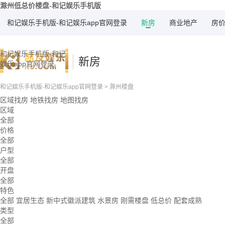
滁州低总价楼盘-和记娱乐手机版
和记娱乐手机版-和记娱乐app官网登录
新房
商业地产
房
和记娱乐手机版-和记
新房
娱乐app官网登录
和记娱乐手机版-和记娱乐app官网登录
>
滁州楼盘
区域找房
地铁找房
地图找房
区域
全部
价格
全部
户型
全部
开盘
全部
特色
全部
宜居生态
新中式徽派建筑
水景房
刚需楼盘
低总价
配套成熟
类型
全部