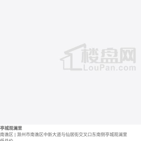
亭城观澜里
南谯区 | 滁州市南谯区中新大道与仙居街交叉口东南侧亭城观澜里
低总价