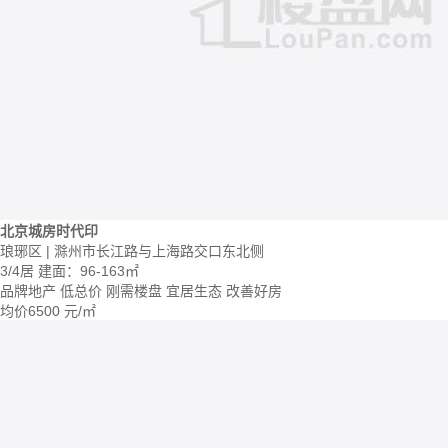
北京城房时代印
琅琊区 | 滁州市长江路与上海路交口东北侧
3/4居
建面：96-163㎡
品牌地产
低总价
刚需楼盘
宜居生态
改善好房
均价
6500
元/㎡