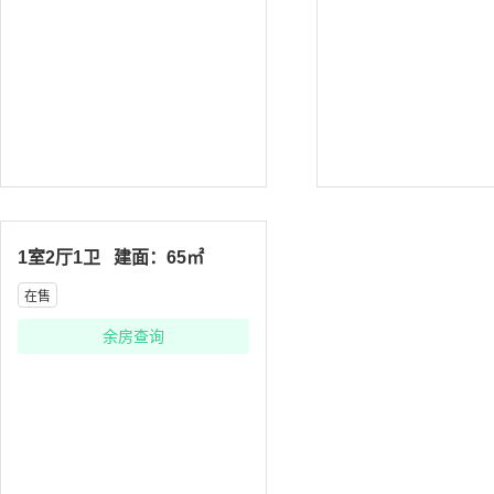
1室2厅1卫
建面：65㎡
在售
余房查询