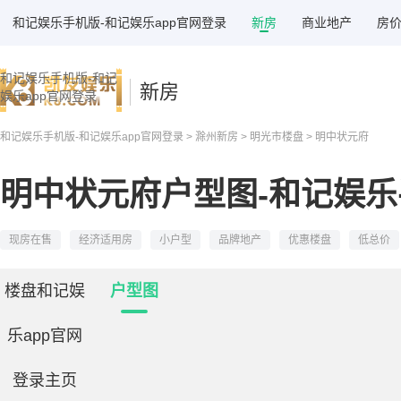
和记娱乐手机版-和记娱乐app官网登录
新房
商业地产
房
和记娱乐手机版-和记
新房
娱乐app官网登录
和记娱乐手机版-和记娱乐app官网登录
>
滁州新房
>
明光市楼盘
> 明中状元府
明中状元府户型图-和记娱
现房在售
经济适用房
小户型
品牌地产
优惠楼盘
低总价
楼盘和记娱
户型图
乐app官网
登录主页