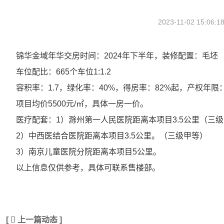
2023-11-02 15:06:1
锦华金域年华
交房时间：2024年下半年，装修配置：毛坯
车位配比：665个车位1:1.2
容积率：1.7，绿化率：40%，得房率：82%起，产权年限
项目均价5500元/㎡，具体一房一价。
医疗配套：1）滁州第一人民医院距离本项目3.5公里（三
2）中西医结合医院距离本项目3.5公里。（三级甲等）
3）南京儿童医院分院距离本项目5公里。
以上信息仅供参考，具体可联系售楼部。
[

上一篇动态 ]