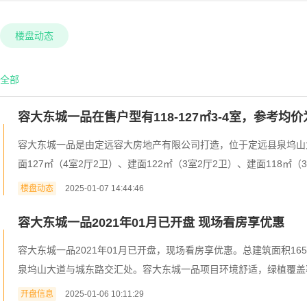
楼盘动态
全部
容大东城一品在售户型有118-127㎡3-4室，参考均价为
容大东城一品是由定远容大房地产有限公司打造，位于定远县泉坞山大道
面127㎡（4室2厅2卫）、建面122㎡（3室2厅2卫）、建面118㎡（3室
楼盘动态
2025-01-07 14:44:46
容大东城一品2021年01月已开盘 现场看房享优惠
容大东城一品2021年01月已开盘，现场看房享优惠。总建筑面积1653
泉坞山大道与城东路交汇处。容大东城一品项目环境舒适，绿植覆盖率高，绿
开盘信息
2025-01-06 10:11:29