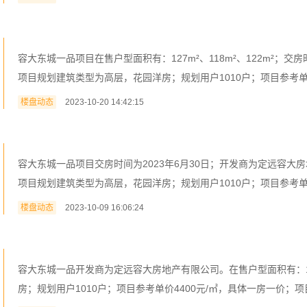
容大东城一品项目在售户型面积有：127m²、118m²、122m²；交
项目规划建筑类型为高层，花园洋房；规划用户1010户；项目参考单价44
楼盘动态
2023-10-20 14:42:15
容大东城一品项目交房时间为2023年6月30日；开发商为定远容大房地产
项目规划建筑类型为高层，花园洋房；规划用户1010户；项目参考单价44
楼盘动态
2023-10-09 16:06:24
容大东城一品开发商为定远容大房地产有限公司。在售户型面积有：127
房；规划用户1010户；项目参考单价4400元/㎡，具体一房一价；项目交