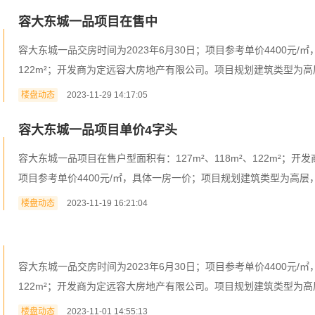
容大东城一品项目在售中
容大东城一品交房时间为2023年6月30日；项目参考单价4400元/㎡
122m²；开发商为定远容大房地产有限公司。项目规划建筑类型为高层，
楼盘动态
2023-11-29 14:17:05
容大东城一品项目单价4字头
容大东城一品项目在售户型面积有：127m²、118m²、122m²；开
项目参考单价4400元/㎡，具体一房一价；项目规划建筑类型为高层，花园
楼盘动态
2023-11-19 16:21:04
容大东城一品交房时间为2023年6月30日；项目参考单价4400元/㎡
122m²；开发商为定远容大房地产有限公司。项目规划建筑类型为高层，
楼盘动态
2023-11-01 14:55:13