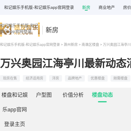
和记娱乐手机版-和记娱乐app官网登录
新房
商业地产
房
和记娱乐手机版-和记
新房
娱乐app官网登录
和记娱乐手机版-和记娱乐app官网登录
>
滁州新房
>
南谯区楼盘
> 万兴奥园江海亭川
万兴奥园江海亭川最新动态
现房在售
经济适用房
洋房
品牌地产
优惠楼盘
刚需楼盘
楼盘和记娱
户型图
价值分析
楼盘动态
乐app官网
登录主页