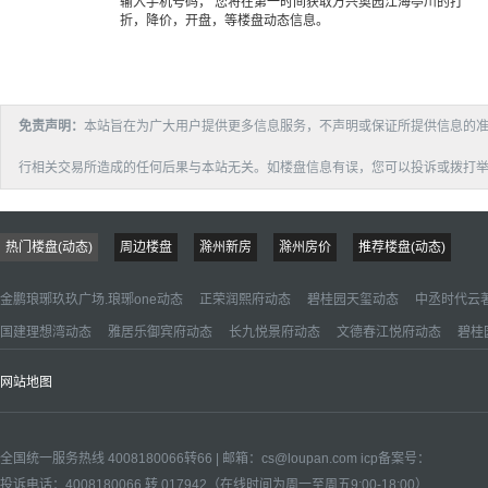
输入手机号码， 您将在第一时间获取万兴奥园江海亭川的打
折，降价，开盘，等楼盘动态信息。
免责声明：
本站旨在为广大用户提供更多信息服务，不声明或保证所提供信息的
行相关交易所造成的任何后果与本站无关。如楼盘信息有误，您可以投诉或拨打举报电话：：
热门楼盘(动态)
周边楼盘
滁州新房
滁州房价
推荐楼盘(动态)
金鹏琅琊玖玖广场.琅琊one动态
正荣润熙府动态
碧桂园天玺动态
中丞时代云
国建理想湾动态
雅居乐御宾府动态
长九悦景府动态
文德春江悦府动态
碧桂
网站地图
全国统一服务热线 4008180066转66 | 邮箱：
cs@loupan.com
icp备案号：
投诉电话：4008180066 转 017942（在线时间为周一至周五9:00-18:00）