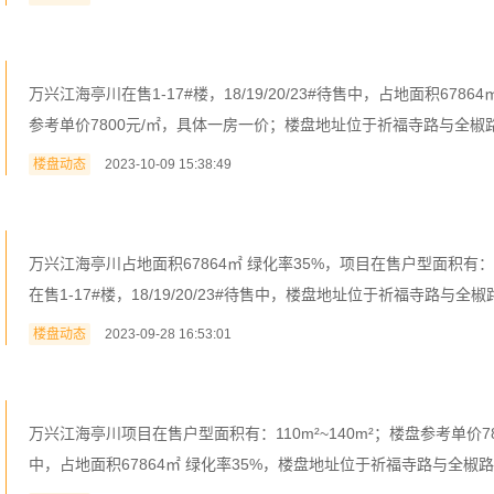
万兴江海亭川在售1-17#楼，18/19/20/23#待售中，占地面积6786
参考单价7800元/㎡，具体一房一价；楼盘地址位于祈福寺路与全椒路交
楼盘动态
2023-10-09 15:38:49
万兴江海亭川占地面积67864㎡ 绿化率35%，项目在售户型面积有：11
在售1-17#楼，18/19/20/23#待售中，楼盘地址位于祈福寺路与全椒
楼盘动态
2023-09-28 16:53:01
万兴江海亭川项目在售户型面积有：110m²~140m²；楼盘参考单价7800
中，占地面积67864㎡ 绿化率35%，楼盘地址位于祈福寺路与全椒路交