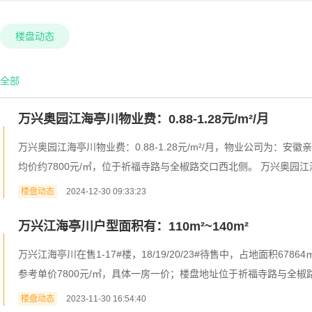
楼盘动态
全部
万兴奥园江海亭川物业费：0.88-1.28元/m²/月
万兴奥园江海亭川物业费：0.88-1.28元/m²/月，物业公司为
均价约7800元/㎡，位于祈福寺路与全椒路交口西北侧。 万兴奥园江海
楼盘动态
2024-12-30 09:33:23
万兴江海亭川户型面积有：110m²~140m²
万兴江海亭川在售1-17#楼，18/19/20/23#待售中，占地面积6786
参考单价7800元/㎡，具体一房一价；楼盘地址位于祈福寺路与全椒路交
楼盘动态
2023-11-30 16:54:40