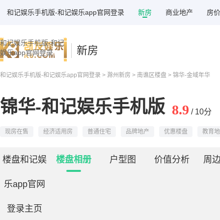
和记娱乐手机版-和记娱乐app官网登录
新房
商业地产
房
和记娱乐手机版-和记
新房
娱乐app官网登录
和记娱乐手机版-和记娱乐app官网登录
>
滁州新房
>
南谯区楼盘
> 锦华-金域年华
锦华-和记娱乐手机版
8.9
/ 10分
现房在售
经济适用房
普通住宅
品牌地产
优惠楼盘
教育地
楼盘和记娱
楼盘相册
户型图
价值分析
周
乐app官网
登录主页