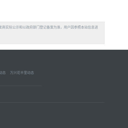
发商实际公示和以政府部门登记备案为准，用户因参照本站信息进
动态
万兴花半里动态