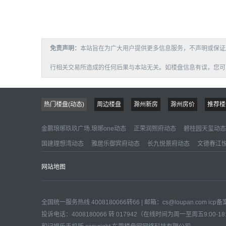
免责声明：
本站旨在为广大用户提供更多信息服务，不声明或保证
行相关交易所造成的任何后果与本站无关。如楼盘信息有误，您可以投诉或
热门楼盘(动态)
周边楼盘
滁州新房
滁州房价
推荐楼
金鹏琅琊玖玖广场.琅琊one动态
正荣润熙府动态
碧桂园天玺动态
国建理想湾动态
雅居乐御宾府动态
长九悦景府动态
文德春江
网站地图
全国统一服务热线 4008180066转66 | 邮箱：
cs@loupan.com
icp
投诉电话：4008180066 转 017942（在线时间为周一至周五9:00-18