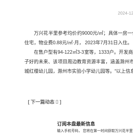
2024-12
万兴花半里参考均价约9000元/㎡；具体一房
住宅，物业费0.88元/㎡·月， 2023年7月31日入住。
在售户型有94-122㎡3-3室等，1333户
子好的未来、该项目周边教育资源丰富，涵盖滁州
城红缨幼儿园，滁州市实验小学幼儿园等。“以上信
[ 下一篇动态

]
订阅本盘最新信息
输入手机号码， 您将在第一时间获取万兴花半