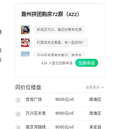
滁州拼团购房72群（422）
万兴花半里到底好不好?
听说还可以，最近好像有优惠
通
打算周末去看看，有一起的吗？
孩
万兴花半里我去看过，很齐全
际
加群申请
439
人提交加群申请
我上周已经交了意向金
我建议你们都去看看
同价位楼盘
查看更多 >>
吾悦广场
9500元/㎡
南谯区
1
万兴花半里
9000元/㎡
南谯区
2
南京湾锦绣香江
9000元/㎡
来安县
3