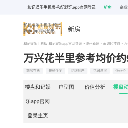
和记娱乐手机版-和记娱乐app官网登录
新房
商业
和记娱乐手机版-和记
新房
娱乐app官网登录
和记娱乐手机版-和记娱乐app官网登录
>
滁州新房
>
南谯区楼盘
> 
万兴花半里参考均价约9
期房在售
普通住宅
品牌地产
花园洋房
低总价
楼盘和记娱
户型图
价值分析
楼盘
乐app官网
登录主页