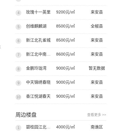
玫瑰十一英里
9200元/㎡
来安县
4
创维麒麟湖
8500元/㎡
全椒县
5
新江北孔雀城
8500元/㎡
来安县
6
滁
新江北中南宸悦
8600元/㎡
来安县
7
金鹏玲珑湾
9000元/㎡
暂无数据
8
中天锦绣春晓
9000元/㎡
来安县
9
香江悦湖春天
9000元/㎡
来安县
10
周边楼盘
查看更多 >>
碧桂园江北新城
4000元/㎡
南谯区
1