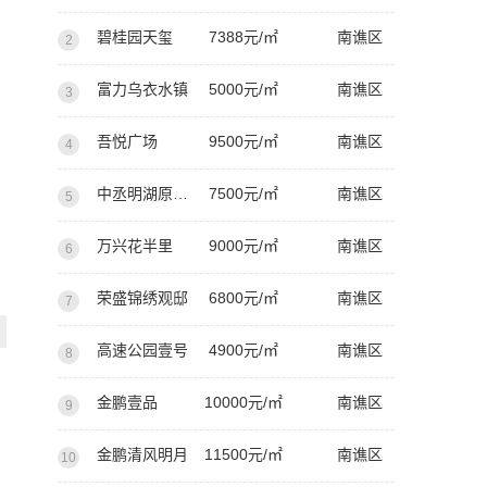
碧桂园天玺
7388元/㎡
南谯区
2
富力乌衣水镇
5000元/㎡
南谯区
3
吾悦广场
9500元/㎡
南谯区
4
中丞明湖原著西苑
7500元/㎡
南谯区
5
万兴花半里
9000元/㎡
南谯区
6
荣盛锦绣观邸
6800元/㎡
南谯区
7
高速公园壹号
4900元/㎡
南谯区
8
金鹏壹品
10000元/㎡
南谯区
9
金鹏清风明月
11500元/㎡
南谯区
10