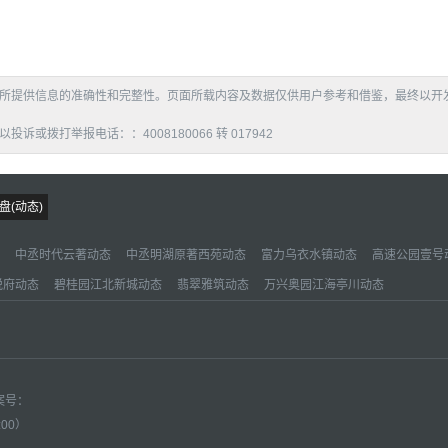
所提供信息的准确性和完整性。页面所载内容及数据仅供用户参考和借鉴，最终以开
拨打举报电话：：4008180066 转 017942
盘(动态)
中丞时代云著动态
中丞明湖原著西苑动态
富力乌衣水镇动态
高速公园壹号
悦府动态
碧桂园江北新城动态
翡翠雅筑动态
万兴奥园江海亭川动态
备案号：
:00）