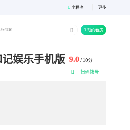
小程序
更多


预约看房

和记娱乐手机版
9.0
/ 10分

扫码拨号