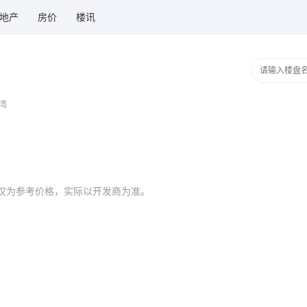
地产
房价
楼讯
湾
来自踩盘，仅为参考价格，实际以开发商为准。