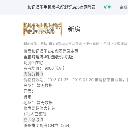
和记娱乐手机版-和记娱乐app官网登录
新房
商业
和记娱乐手机版-和记
新房
娱乐app官网登录
和记娱乐手机版-和记娱乐app官网登录
>
滁州新房
>
全部
> 金鹏玲珑
楼盘和记娱乐app官网登录主页
金鹏玲珑湾-和记娱乐手机版
现房0
住宅
参考均价：
9000
元/㎡
房价分析

价格有效期：2018-01-25 - 2019-01-20 该价格
户型：
暂无数据
开盘：
待定
地址：
暂无数据
楼盘网超值大礼包
171人已领取
立即领取

滁州拼团购房104群（354）