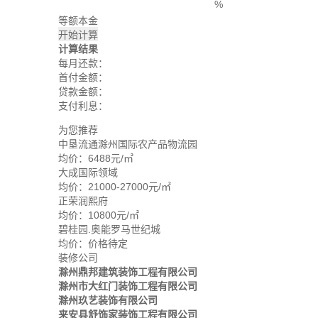
%
等额本金
开始计算
计算结果
每月还款：
首付金额：
贷款金额：
支付利息：
为您推荐
中垦流通滁州国际农产品物流园
均价：
6488元/㎡
大成国际领域
均价：
21000-27000元/㎡
正荣润熙府
均价：
10800元/㎡
碧桂园.奥能罗马世纪城
均价：
价格待定
装修公司
滁州鼎邦建筑装饰工程有限公司
滁州市大红门装饰工程有限公司
滁州玖艺装饰有限公司
来安县舒饰家装饰工程有限公司