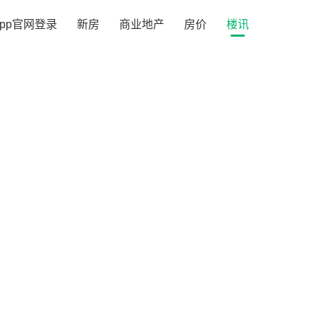
pp官网登录
新房
商业地产
房价
楼讯