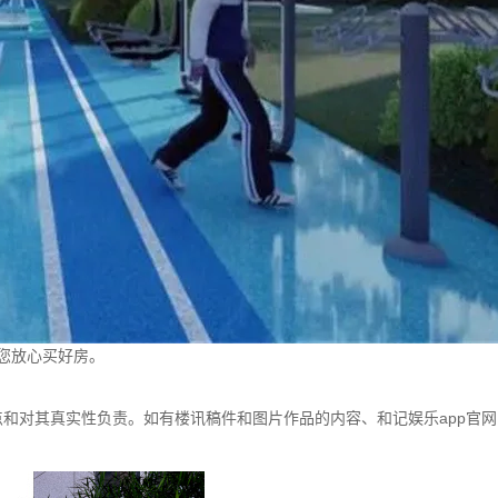
您放心买好房。
观点和对其真实性负责。如有楼讯稿件和图片作品的内容、和记娱乐app官网