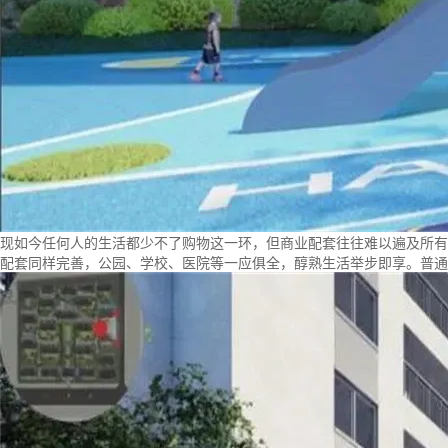
现如今任何人的生活都少不了购物这一环，但商业配套往往难以遍及所有
配套同样完善，公园、学校、医院等一应俱全，醇熟生活举步即享。普通住