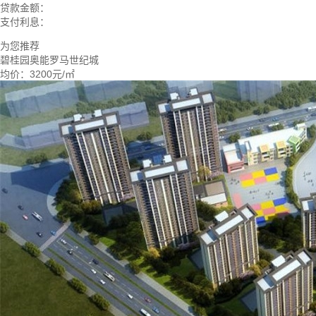
贷款金额：
支付利息：
为您推荐
碧桂园奥能罗马世纪城
均价：
3200元/㎡