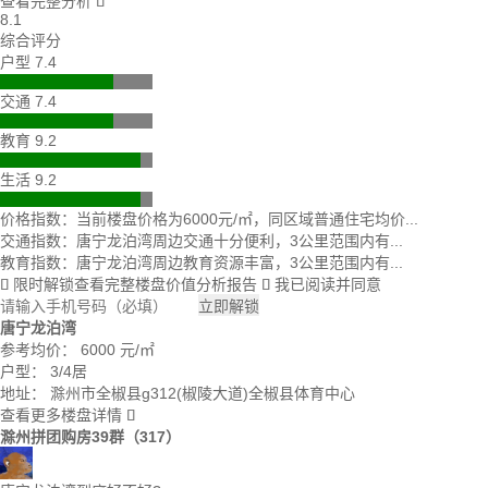
查看完整分析

8.1
综合评分
户型 7.4
交通 7.4
教育 9.2
生活 9.2
价格指数：当前楼盘价格为6000元/㎡，同区域普通住宅均价...
交通指数：唐宁龙泊湾周边交通十分便利，3公里范围内有...
教育指数：唐宁龙泊湾周边教育资源丰富，3公里范围内有...
限时解锁查看完整楼盘价值分析报告
我已阅读并同意


立即解锁
唐宁龙泊湾
参考均价：
6000
元/㎡
户型：
3/4居
地址：
滁州市全椒县g312(椒陵大道)全椒县体育中心
查看更多楼盘详情

滁州拼团购房39群（317）