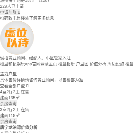
滁州拼团购房157群（228）
229人已申请
申请加群

扫码致电售楼处了解更多信息
诚招置业顾问、经纪人、小区管家入驻
楼盘和记娱乐app官网登录主页
楼盘相册
户型图
价值分析
周边设施
楼
主力户型
具体售价详情请咨询置业顾问，以售楼部为准
查看全部户型

4室2厅2卫
在售
建面135㎡
余房查询
3室2厅2卫
在售
建面118㎡
余房查询
唐宁龙泊湾价值分析