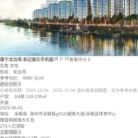
8.1
/ 10
唐宁龙泊湾-和记娱乐手机版

查看评分

在售
住宅
别名：龙泊湾
参考均价：
6000
元/㎡
房价分析

价格有效期：2025-10-04 - 2025-11-04 该价格来自踩盘，仅为参
户型：
3/4居 118-135㎡
开盘：
2023-05-02
地址：
全椒县
- 滁州市全椒县g312(椒陵大道)全椒县体育中心
楼盘网超值大礼包
273人已领取
立即领取
