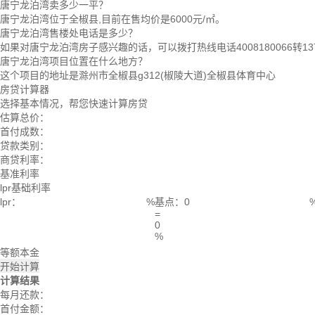
唐宁龙泊湾卖多少一平？
唐宁龙泊湾位于全椒县,目前在售均价是6000元/㎡。
唐宁龙泊湾售楼处电话是多少？
如果对唐宁龙泊湾房子感兴趣的话，可以拨打热线电话4008180066转1
唐宁龙泊湾项目位置在什么地方？
这个项目的地址是滁州市全椒县g312(椒陵大道)全椒县体育中心
房贷计算器
选择基本情况，帮您快速计算房贷
估算总价：
首付成数：
贷款类别：
商贷利率：
基准利率
lpr基础利率
lpr：
%
基点：
=
0
%
等额本金
开始计算
计算结果
每月还款：
首付金额：