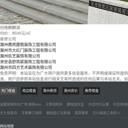
创维麒麟湖
均价：
8500元/㎡
装修公司
滁州鼎邦建筑装饰工程有限公司
滁州市大红门装饰工程有限公司
滁州玖艺装饰有限公司
来安县舒饰家装饰工程有限公司
滁州市四方艺术装饰有限公司
免责声明：
本站旨在为广大用户提供更多信息服务，不声明或保证所提供
准，用户因参照本站信息进行相关交易所造成的任何后果与本站无关。如楼盘信息
热门楼盘
周边楼盘
滁州新房
滁州房价
推荐楼盘
金鹏琅琊玖玖广场.琅琊one
正荣润熙府
碧桂园天玺
中丞时代云著
中丞明湖
长九悦景府
文德春江悦府
碧桂园江北新城
翡翠雅筑
万兴奥园江海亭川
网站地图