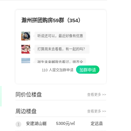
滁州拼团购房59群（354）
祥生未来樾到底好不好?
听说还可以，最近好像有优惠
打算周末去看看，有一起的吗？
祥生未来樾我去看过，很齐全
加群申请
110
人提交加群申请
我上周已经交了意向金
我建议你们都去看看
同价位楼盘
查看更多 >>
周边楼盘
查看更多 >>
安建湖山樾
5300元/㎡
定远县
1