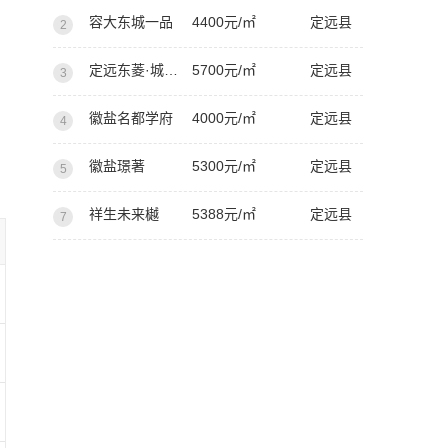
容大东城一品
4400元/㎡
定远县
2
定远东菱·城市新地
5700元/㎡
定远县
3
徽盐名都学府
4000元/㎡
定远县
4
徽盐璟著
5300元/㎡
定远县
5
祥生未来樾
5388元/㎡
定远县
7