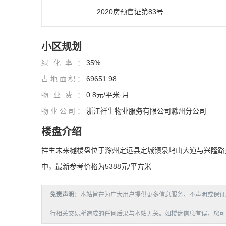
2020房预售证第83号
小区规划
绿化率：
35%
占地面积：
69651.98
物业费：
0.8元/平米·月
物业公司：
浙江祥生物业服务有限公司滁州分公司
楼盘介绍
祥生未来樾楼盘位于滁州定远县定城镇泉坞山大道与兴隆路
中，最新参考价格为5388元/平方米
免责声明：
本站旨在为广大用户提供更多信息服务，不声明或保证
行相关交易所造成的任何后果与本站无关。如楼盘信息有误，您可以投诉或