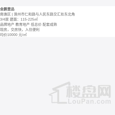
金鹏壹品
南谯区 | 滁州市仁和路与人民东路交汇处东北角
3/4居
建面：115-225㎡
品牌地产
教育地产
低总价
配套成熟
现房，交房快，入住便利
均价
10000
元/㎡