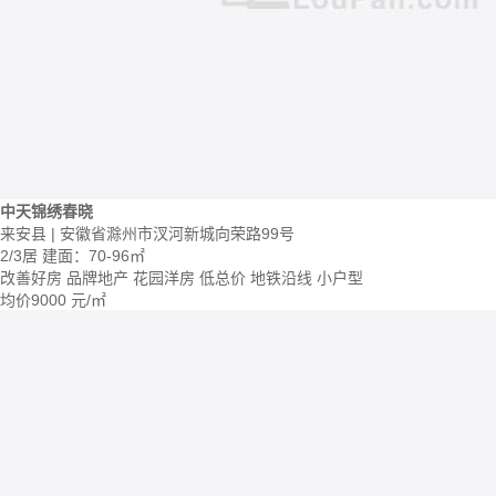
中天锦绣春晓
来安县 | 安徽省滁州市汊河新城向荣路99号
2/3居
建面：70-96㎡
改善好房
品牌地产
花园洋房
低总价
地铁沿线
小户型
均价
9000
元/㎡