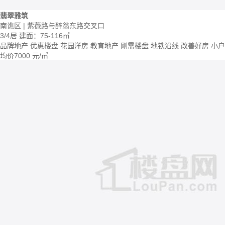
翡翠雅筑
南谯区 | 紫薇路与醉翁东路交叉口
3/4居
建面：75-116㎡
品牌地产
优惠楼盘
花园洋房
教育地产
刚需楼盘
地铁沿线
改善好房
小户
均价
7000
元/㎡