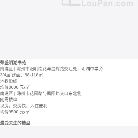
荣盛明湖书苑
南谯区 | 滁州市阳明南路与昌辉路交汇处，明湖中学旁
3/4居
建面：88-118㎡
地铁沿线
均价
8600
元/㎡
南谯区 | 滁州市花园路与凤阳路交口东北侧
刚需楼盘
现房，交房快，入住便利
均价
9500
元/㎡
最受关注的楼盘