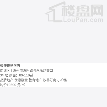
荣盛锦绣学府
南谯区 | 滁州市滁阳路与永乐路交口
3/4居
建面：89-119㎡
品牌地产
优惠楼盘
教育地产
改善好房
小户型
均价
10500
元/㎡