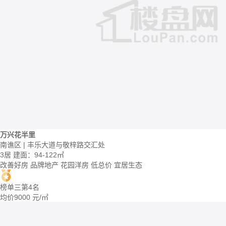
万兴花半里
南谯区 | 丰乐大道与敬梓路交汇处
3居
建面：94-122㎡
改善好房
品牌地产
花园洋房
低总价
宜居生态
榜单三第4名
均价
9000
元/㎡