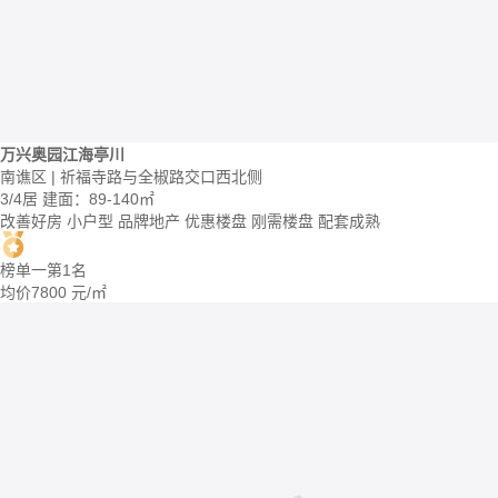
万兴奥园江海亭川
南谯区 | 祈福寺路与全椒路交口西北侧
3/4居
建面：89-140㎡
改善好房
小户型
品牌地产
优惠楼盘
刚需楼盘
配套成熟
榜单一第1名
均价
7800
元/㎡