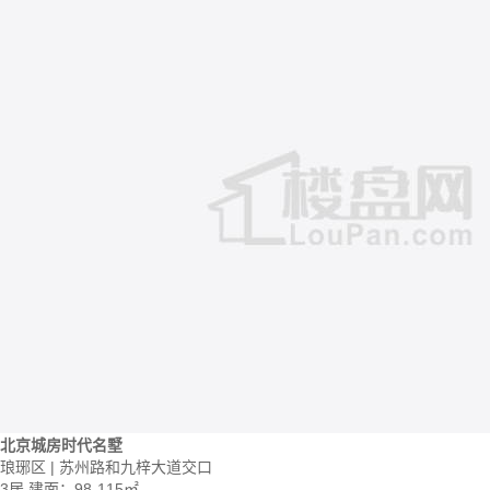
北京城房时代名墅
琅琊区 | 苏州路和九梓大道交口
3居
建面：98-115㎡