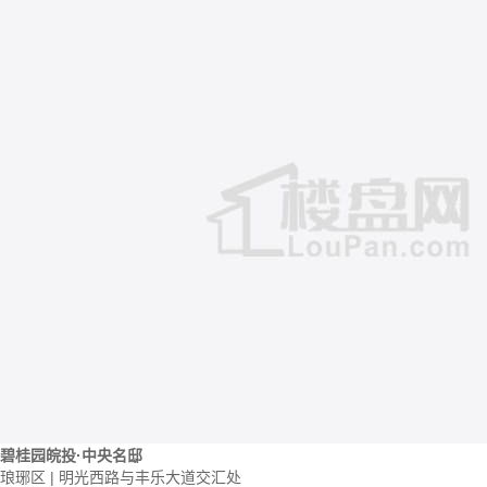
碧桂园皖投·中央名邸
琅琊区 | 明光西路与丰乐大道交汇处