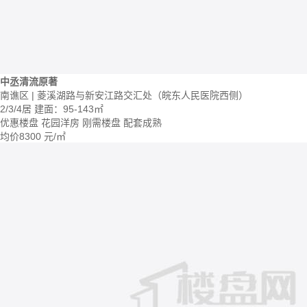
中丞清流原著
南谯区 | 菱溪湖路与新安江路交汇处（皖东人民医院西侧）
2/3/4居
建面：95-143㎡
优惠楼盘
花园洋房
刚需楼盘
配套成熟
均价
8300
元/㎡