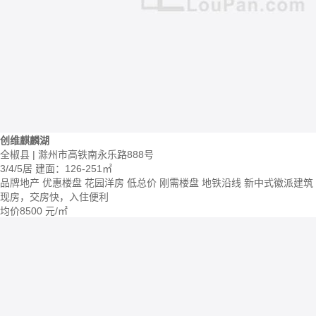
创维麒麟湖
全椒县 | 滁州市高铁南永乐路888号
3/4/5居
建面：126-251㎡
品牌地产
优惠楼盘
花园洋房
低总价
刚需楼盘
地铁沿线
新中式徽派建筑
现房，交房快，入住便利
均价
8500
元/㎡