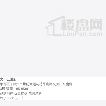
文一云溪府
琅琊区 | 滁州市世纪大道与将军山路交叉口东南侧
3居
建面：95-95㎡
品牌地产
优惠楼盘
花园洋房
均价
9000
元/㎡