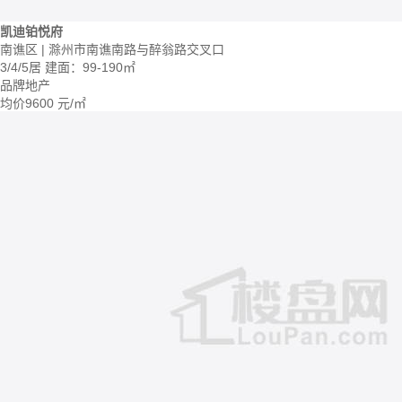
凯迪铂悦府
南谯区 | 滁州市南谯南路与醉翁路交叉口
3/4/5居
建面：99-190㎡
品牌地产
均价
9600
元/㎡