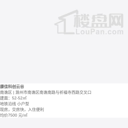
康佳科创云谷
南谯区 | 滁州市南谯区南谯南路与祈福寺西路交叉口
建面：52-52㎡
地铁沿线
小户型
现房，交房快，入住便利
均价
7500
元/㎡