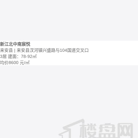
新江北中南宸悦
来安县 | 来安县汊河镇兴盛路与104国道交叉口
3居
建面：78-92㎡
均价
8600
元/㎡