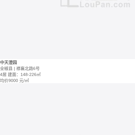
中天澄园
全椒县 | 襟襄北路6号
4居
建面：148-226㎡
均价
9000
元/㎡