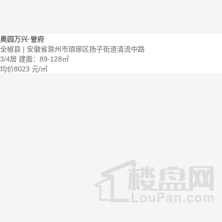
奥园万兴·誉府
全椒县 | 安徽省滁州市琅琊区扬子街道清流中路
3/4居
建面：89-128㎡
均价
8023
元/㎡