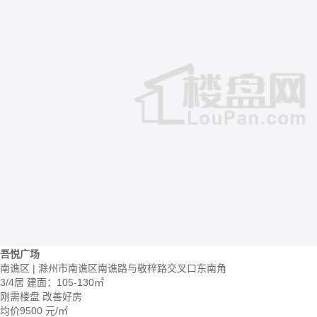
吾悦广场
南谯区 | 滁州市南谯区南谯路与敬梓路交叉口东南角
3/4居
建面：105-130㎡
刚需楼盘
改善好房
均价
9500
元/㎡