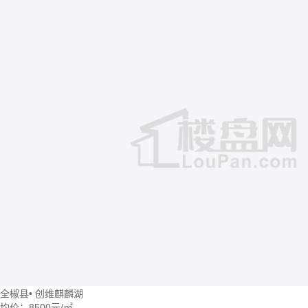
全椒县
•
创维麒麟湖
均价：
8500元/㎡