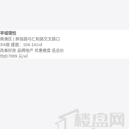
亭城璞悦
南谯区 | 醉翁路与仁和路交叉路口
3/4居
建面：104-141㎡
改善好房
品牌地产
优惠楼盘
低总价
均价
7899
元/㎡