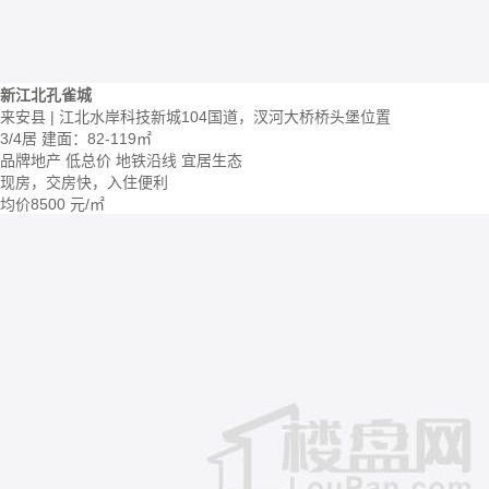
新江北孔雀城
来安县 | 江北水岸科技新城104国道，汊河大桥桥头堡位置
3/4居
建面：82-119㎡
品牌地产
低总价
地铁沿线
宜居生态
现房，交房快，入住便利
均价
8500
元/㎡