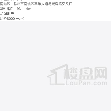
南谯区 | 滁州市南谯区丰乐大道与光辉路交叉口
3居
建面：93-114㎡
品牌地产
均价
8000
元/㎡