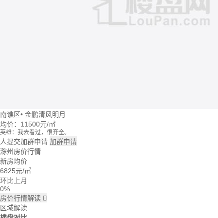
南谯区
•
金鹏清风明月
均价：
11500元/㎡
英雄：我去看过，很齐全。
牛转乾坤：这个楼盘价格波动大么？
人提交加群申请
加群申请
回忆：我建议你们去楼盘看看。
滁州房价行情
大头：也可以直接咨询置业管家。
新房均价
吃了么：什么时候大家一起去看看。
6825
元/㎡
蓝天：上周我已经签合同了。
雪花飘飘：好的呢。
环比上月
0%
房价行情解读

区域解读
楼盘对比