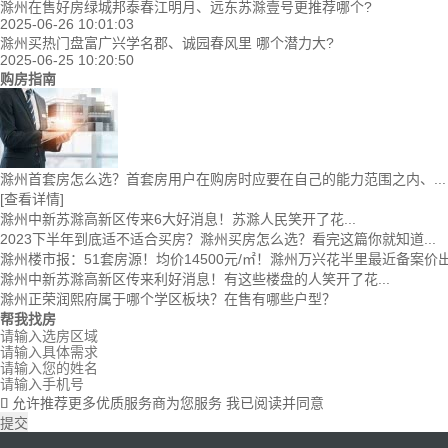
滁州在售好房绿城邦泰春江明月、远东苏滁壹号更推荐哪个?
2025-06-26 10:01:03
滁州买热门盘富广兴学名郡、诚园春风里 哪个潜力大?
2025-06-25 10:20:50
购房指南
滁州首套房怎么选？首套房用户在购房时应要在自己的能力范围之内、...
[查看详情]
滁州中新苏滁高新区传来6大好消息！苏滁人民笑开了花...
2023下半年到底适不适合买房？滁州买房怎么选？看完这篇你就知道...
滁州楼市报：51套房源！均价14500元/㎡！滁州万兴花半里最近备案价
滁州中新苏滁高新区传来利好消息！有这些楼盘的人笑开了花...
滁州正荣润熙府属于哪个学区板块？在售有哪些户型？
帮我找房
允许推荐更多优质服务商为您服务
我已阅读并同意

提交