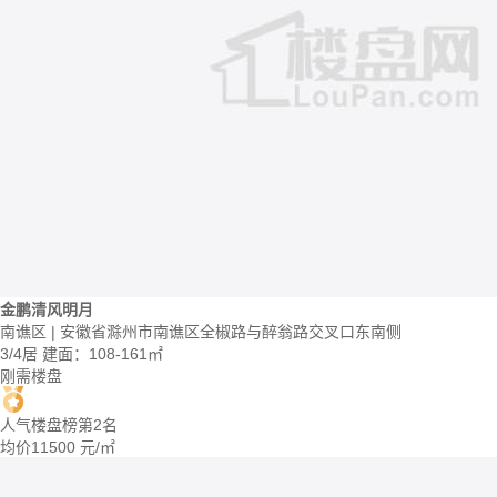
金鹏清风明月
南谯区 | 安徽省滁州市南谯区全椒路与醉翁路交叉口东南侧
3/4居
建面：108-161㎡
刚需楼盘
人气楼盘榜第2名
均价
11500
元/㎡