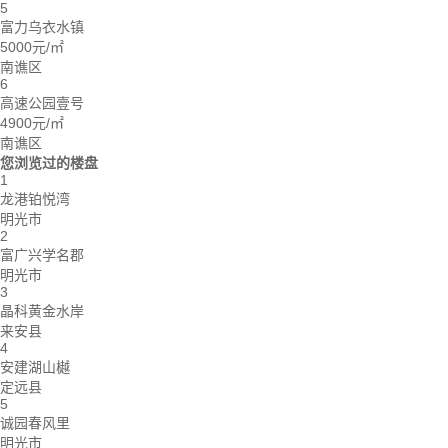
5
富力乌衣水镇
5000元/㎡
南谯区
6
高速公园壹号
4900元/㎡
南谯区
您浏览过的楼盘
1
龙港铂悦湾
明光市
2
富广兴学名郡
明光市
3
晶科黄金水岸
来安县
4
安建湖山樾
定远县
5
诚园春风里
明光市