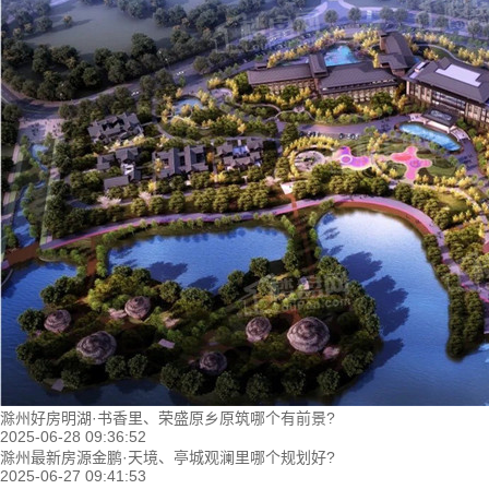
滁州好房明湖·书香里、荣盛原乡原筑哪个有前景?
2025-06-28 09:36:52
滁州最新房源金鹏·天境、亭城观澜里哪个规划好?
2025-06-27 09:41:53