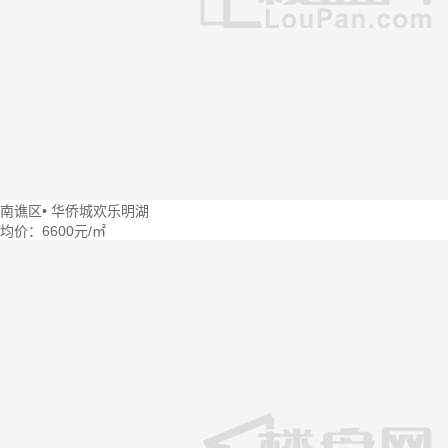
南谯区
•
华侨城欢乐明湖
均价：
6600元/㎡