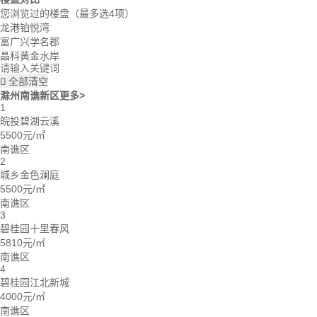
您浏览过的楼盘
（最多选4项）
龙港铂悦湾
富广兴学名郡
晶科黄金水岸
全部清空

滁州南谯新区
更多>
1
皖投碧湖云溪
5500元/㎡
南谯区
2
城乡金色澜庭
5500元/㎡
南谯区
3
碧桂园十里春风
5810元/㎡
南谯区
4
碧桂园江北新城
4000元/㎡
南谯区