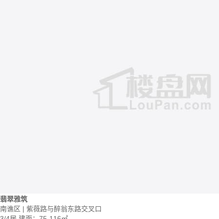
翡翠雅筑
南谯区 | 紫薇路与醉翁东路交叉口
3/4居
建面：75-116㎡