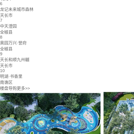
6
龙记未来城市森林
天长市
7
中天澄园
全椒县
8
奥园万兴·誉府
全椒县
9
天长和顺九州樾
天长市
10
明湖·书香里
南谯区
楼盘导购
更多>>