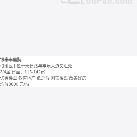
银泰丰麓院
琅琊区 | 位于天长路与丰乐大道交汇处
3/4居
建面：115-142㎡
优惠楼盘
教育地产
低总价
刚需楼盘
改善好房
均价
8800
元/㎡