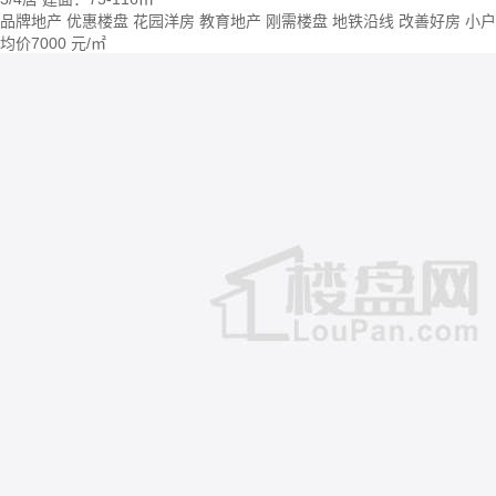
品牌地产
优惠楼盘
花园洋房
教育地产
刚需楼盘
地铁沿线
改善好房
小户
均价
7000
元/㎡