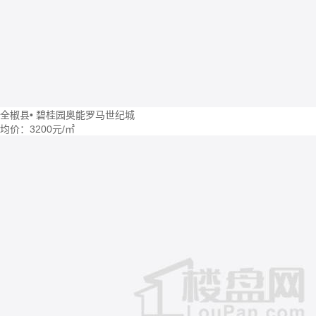
全椒县
•
碧桂园奥能罗马世纪城
均价：
3200元/㎡