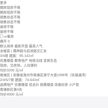
更多
期房现房不限
期房现房不限
销售状态不限
销售状态不限
装修不限
装修不限
vr看房
展开

默认排序
最新开盘
最高人气
全椒县 | 儒林路与前进路交汇处
3/4居
建面：95-142㎡
优惠楼盘
教育地产
地铁沿线
宜居生态
现房，交房快，入住便利
均价
3200
元/㎡
南谯区 | 安徽省滁州市南谯区滁宁大道1998号（玖禧澜湾）
2/4/5/7居
建面：74-643㎡
品牌地产
优惠楼盘
低总价
刚需楼盘
改善好房
小户型
南谯新区第4名
均价
4000
元/㎡