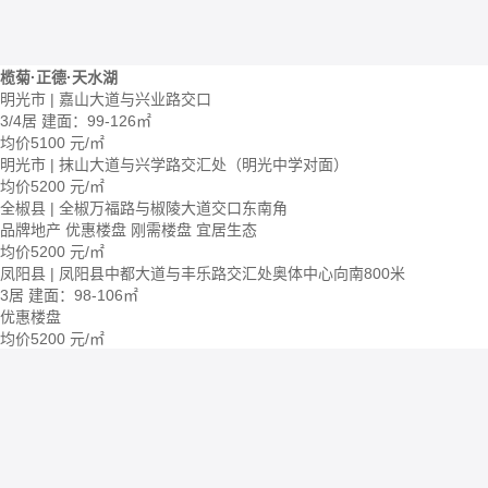
榄菊·正德·天水湖
明光市 | 嘉山大道与兴业路交口
3/4居
建面：99-126㎡
均价
5100
元/㎡
明光市 | 抹山大道与兴学路交汇处（明光中学对面）
均价
5200
元/㎡
全椒县 | 全椒万福路与椒陵大道交口东南角
品牌地产
优惠楼盘
刚需楼盘
宜居生态
均价
5200
元/㎡
凤阳县 | 凤阳县中都大道与丰乐路交汇处奥体中心向南800米
3居
建面：98-106㎡
优惠楼盘
均价
5200
元/㎡