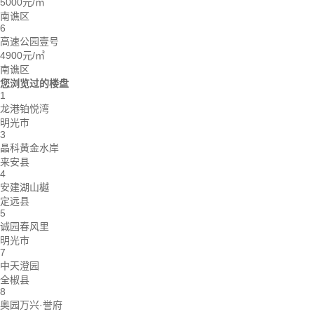
5000元/㎡
南谯区
6
高速公园壹号
4900元/㎡
南谯区
您浏览过的楼盘
1
龙港铂悦湾
明光市
3
晶科黄金水岸
来安县
4
安建湖山樾
定远县
5
诚园春风里
明光市
7
中天澄园
全椒县
8
奥园万兴·誉府