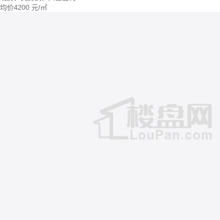
均价
4200
元/㎡