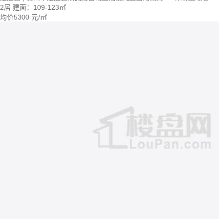
2居
建面：109-123㎡
均价
5300
元/㎡