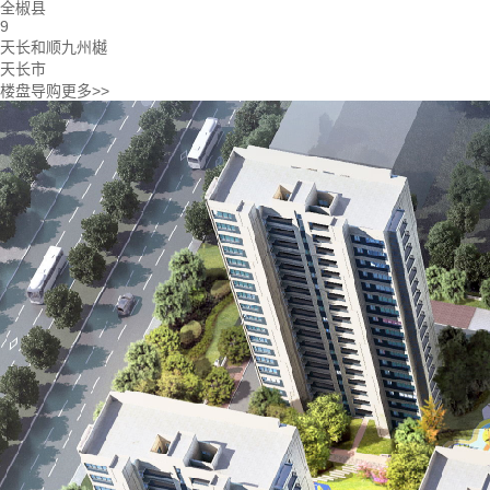
全椒县
9
天长和顺九州樾
天长市
楼盘导购
更多>>