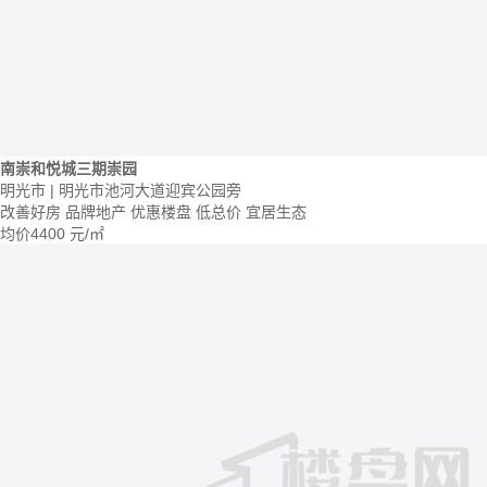
南崇和悦城三期崇园
明光市 | 明光市池河大道迎宾公园旁
改善好房
品牌地产
优惠楼盘
低总价
宜居生态
均价
4400
元/㎡