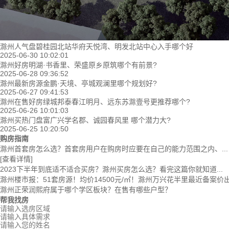
滁州人气盘碧桂园北站华府天悦湾、明发北站中心入手哪个好
2025-06-30 10:02:01
滁州好房明湖·书香里、荣盛原乡原筑哪个有前景?
2025-06-28 09:36:52
滁州最新房源金鹏·天境、亭城观澜里哪个规划好?
2025-06-27 09:41:53
滁州在售好房绿城邦泰春江明月、远东苏滁壹号更推荐哪个?
2025-06-26 10:01:03
滁州买热门盘富广兴学名郡、诚园春风里 哪个潜力大?
2025-06-25 10:20:50
购房指南
滁州首套房怎么选？首套房用户在购房时应要在自己的能力范围之内、...
[查看详情]
2023下半年到底适不适合买房？滁州买房怎么选？看完这篇你就知道...
滁州楼市报：51套房源！均价14500元/㎡！滁州万兴花半里最近备案价
滁州正荣润熙府属于哪个学区板块？在售有哪些户型？
帮我找房