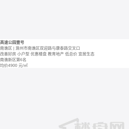
高速公园壹号
南谯区 | 滁州市南谯区双迎路与康泰路交叉口
改善好房
小户型
优惠楼盘
教育地产
低总价
宜居生态
南谯新区第6名
均价
4900
元/㎡