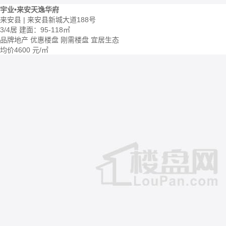
宇业•来安天逸华府
来安县 | 来安县新城大道188号
3/4居
建面：95-118㎡
品牌地产
优惠楼盘
刚需楼盘
宜居生态
均价
4600
元/㎡