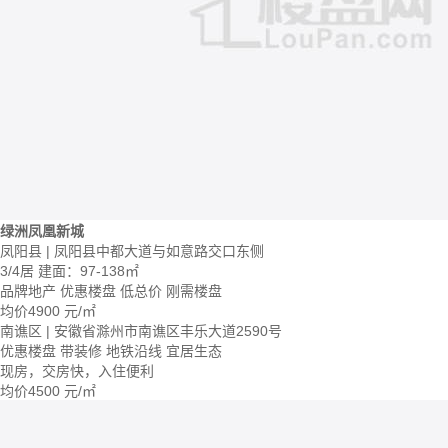
绿洲凤凰新城
凤阳县 | 凤阳县中都大道与如意路交口东侧
3/4居
建面：97-138㎡
品牌地产
优惠楼盘
低总价
刚需楼盘
均价
4900
元/㎡
南谯区 | 安徽省滁州市南谯区丰乐大道2590号
优惠楼盘
带装修
地铁沿线
宜居生态
现房，交房快，入住便利
均价
4500
元/㎡