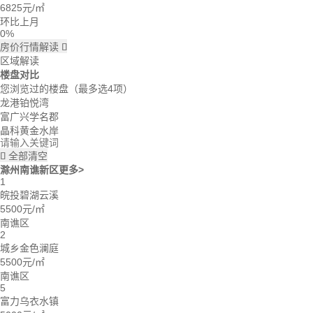
6825
元/㎡
蓝天：上周我已经签合同了。
雪花飘飘：好的呢。
环比上月
0%
房价行情解读

区域解读
楼盘对比
您浏览过的楼盘
（最多选4项）
龙港铂悦湾
富广兴学名郡
晶科黄金水岸
全部清空

滁州南谯新区
更多>
1
皖投碧湖云溪
5500元/㎡
南谯区
2
城乡金色澜庭
5500元/㎡
南谯区
5
富力乌衣水镇