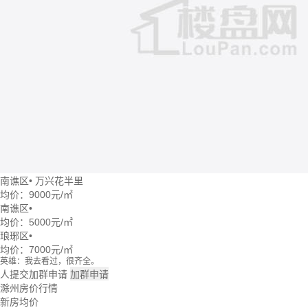
南谯区
•
万兴花半里
均价：
9000元/㎡
南谯区
•
均价：
5000元/㎡
琅琊区
•
均价：
7000元/㎡
英雄：我去看过，很齐全。
牛转乾坤：这个楼盘价格波动大么？
人提交加群申请
加群申请
回忆：我建议你们去楼盘看看。
滁州房价行情
大头：也可以直接咨询置业管家。
新房均价
吃了么：什么时候大家一起去看看。