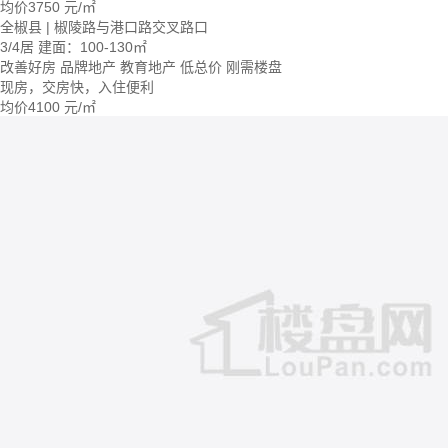
均价
3750
元/㎡
全椒县 | 椒陵路与港口路交叉路口
3/4居
建面：100-130㎡
改善好房
品牌地产
教育地产
低总价
刚需楼盘
现房，交房快，入住便利
均价
4100
元/㎡