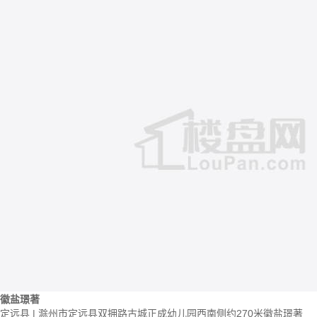
徽盐璟著
定远县 | 滁州市定远县双拥路古城正成幼儿园西南侧约270米徽盐璟著