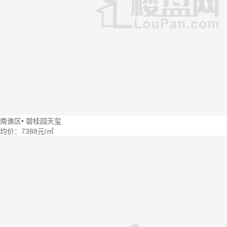
南谯区
•
碧桂园天玺
均价：
7388元/㎡