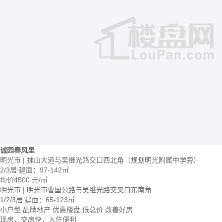
诚园春风里
明光市 | 抹山大道与吴继光路交口西北角（规划明光附属中学旁）
2/3居
建面：97-142㎡
均价
4500
元/㎡
明光市 | 明光市曹国公路与吴继光路交叉口东南角
1/2/3居
建面：65-123㎡
小户型
品牌地产
优惠楼盘
低总价
改善好房
现房，交房快，入住便利