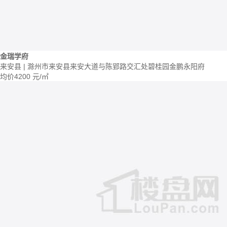
金瑞学府
来安县 | 滁州市来安县来安大道与陈郢路交汇处碧桂园金鹏永阳府
均价
4200
元/㎡