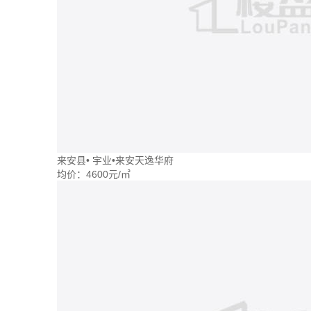
来安县
•
宇业•来安天逸华府
均价：
4600元/㎡