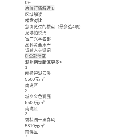
0%
房价行情解读

区域解读
楼盘对比
您浏览过的楼盘
（最多选4项）
龙港铂悦湾
富广兴学名郡
晶科黄金水岸
全部清空

滁州南谯新区
更多>
1
皖投碧湖云溪
5500元/㎡
南谯区
2
城乡金色澜庭
5500元/㎡
南谯区
3
碧桂园十里春风
5810元/㎡
南谯区