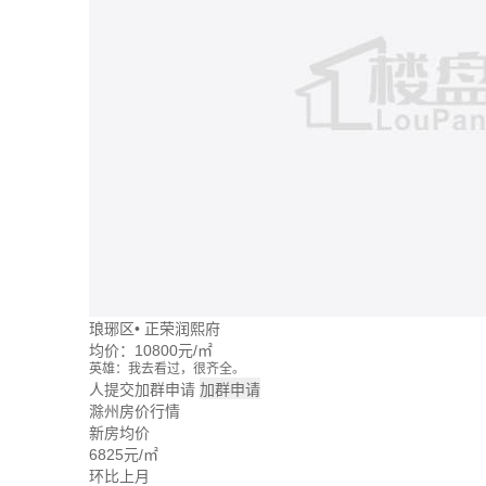
琅琊区
•
正荣润熙府
均价：
10800元/㎡
英雄：我去看过，很齐全。
牛转乾坤：这个楼盘价格波动大么？
人提交加群申请
加群申请
回忆：我建议你们去楼盘看看。
滁州房价行情
大头：也可以直接咨询置业管家。
新房均价
吃了么：什么时候大家一起去看看。
6825
元/㎡
蓝天：上周我已经签合同了。
雪花飘飘：好的呢。
环比上月