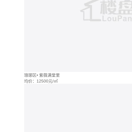
琅琊区
•
紫薇满堂里
均价：
12500元/㎡