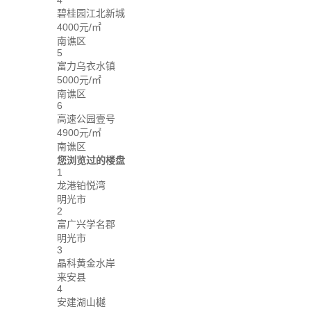
4
碧桂园江北新城
4000元/㎡
南谯区
5
富力乌衣水镇
5000元/㎡
南谯区
6
高速公园壹号
4900元/㎡
南谯区
您浏览过的楼盘
1
龙港铂悦湾
明光市
2
富广兴学名郡
明光市
3
晶科黄金水岸
来安县
4
安建湖山樾