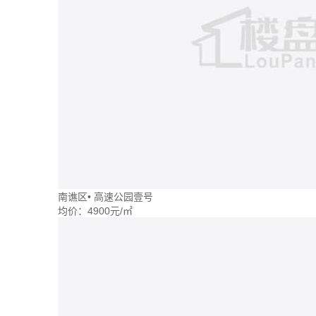
南谯区
•
高速公园壹号
均价：
4900元/㎡