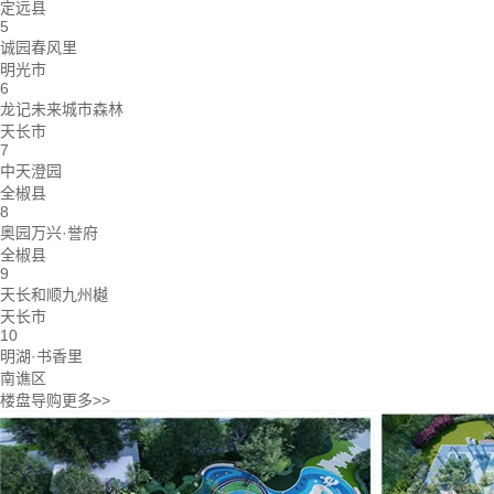
定远县
5
诚园春风里
明光市
6
龙记未来城市森林
天长市
7
中天澄园
全椒县
8
奥园万兴·誉府
全椒县
9
天长和顺九州樾
天长市
10
明湖·书香里
南谯区
楼盘导购
更多>>