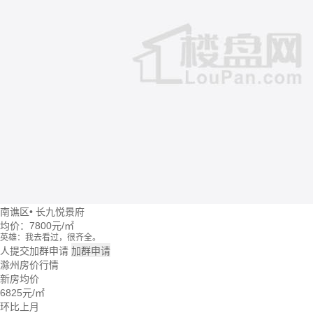
南谯区
•
长九悦景府
均价：
7800元/㎡
英雄：我去看过，很齐全。
牛转乾坤：这个楼盘价格波动大么？
人提交加群申请
加群申请
回忆：我建议你们去楼盘看看。
滁州房价行情
大头：也可以直接咨询置业管家。
新房均价
吃了么：什么时候大家一起去看看。
6825
元/㎡
蓝天：上周我已经签合同了。
雪花飘飘：好的呢。
环比上月