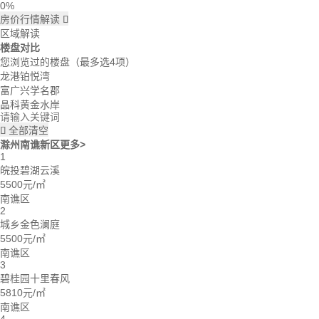
0%
房价行情解读

区域解读
楼盘对比
您浏览过的楼盘
（最多选4项）
龙港铂悦湾
富广兴学名郡
晶科黄金水岸
全部清空

滁州南谯新区
更多>
1
皖投碧湖云溪
5500元/㎡
南谯区
2
城乡金色澜庭
5500元/㎡
南谯区
3
碧桂园十里春风
5810元/㎡
南谯区