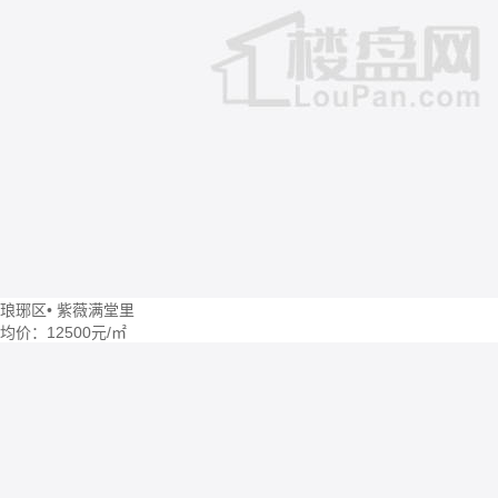
琅琊区
•
紫薇满堂里
均价：
12500元/㎡