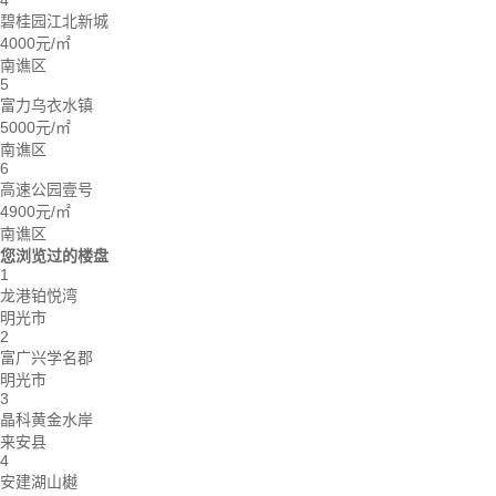
4
碧桂园江北新城
4000元/㎡
南谯区
5
富力乌衣水镇
5000元/㎡
南谯区
6
高速公园壹号
4900元/㎡
南谯区
您浏览过的楼盘
1
龙港铂悦湾
明光市
2
富广兴学名郡
明光市
3
晶科黄金水岸
来安县
4
安建湖山樾