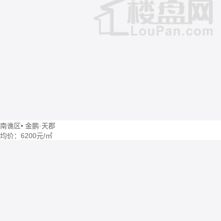
南谯区
•
金鹏·天郡
均价：
6200元/㎡