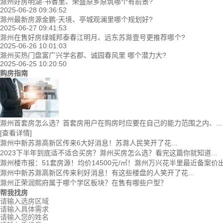
滁州好房明湖·书香里、荣盛原乡原筑哪个有前景?
2025-06-28 09:36:52
滁州最新房源金鹏·天境、亭城观澜里哪个规划好?
2025-06-27 09:41:53
滁州在售好房绿城邦泰春江明月、远东苏滁壹号更推荐哪个?
2025-06-26 10:01:03
滁州买热门盘富广兴学名郡、诚园春风里 哪个潜力大?
2025-06-25 10:20:50
购房指南
滁州首套房怎么选？首套房用户在购房时应要在自己的能力范围之内、...
[查看详情]
滁州中新苏滁高新区传来6大好消息！苏滁人民笑开了花...
2023下半年到底适不适合买房？滁州买房怎么选？看完这篇你就知道...
滁州楼市报：51套房源！均价14500元/㎡！滁州万兴花半里最近备案价
滁州中新苏滁高新区传来利好消息！有这些楼盘的人笑开了花...
滁州正荣润熙府属于哪个学区板块？在售有哪些户型？
帮我找房