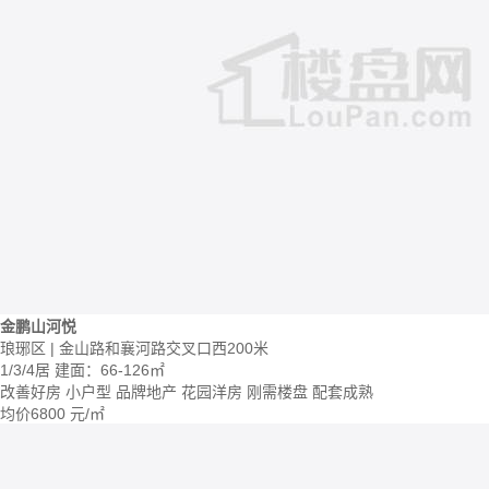
金鹏山河悦
琅琊区 | 金山路和襄河路交叉口西200米
1/3/4居
建面：66-126㎡
改善好房
小户型
品牌地产
花园洋房
刚需楼盘
配套成熟
均价
6800
元/㎡