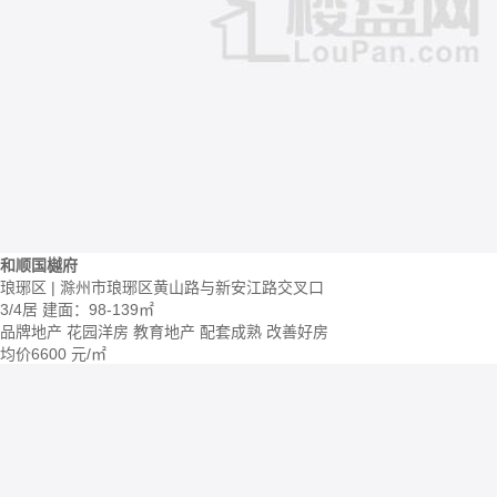
和顺国樾府
琅琊区 | 滁州市琅琊区黄山路与新安江路交叉口
3/4居
建面：98-139㎡
品牌地产
花园洋房
教育地产
配套成熟
改善好房
均价
6600
元/㎡