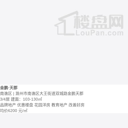
金鹏·天郡
南谯区 | 滁州市南谯区大王街道双城路金鹏天郡
3/4居
建面：103-130㎡
品牌地产
优惠楼盘
花园洋房
教育地产
改善好房
均价
6200
元/㎡