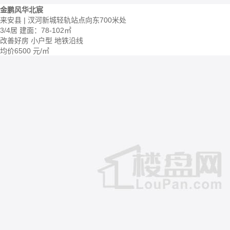
金鹏风华北宸
来安县 | 汊河新城轻轨站点向东700米处
3/4居
建面：78-102㎡
改善好房
小户型
地铁沿线
均价
6500
元/㎡