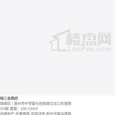
榕三金鼎府
琅琊区 | 滁州市中学路与创新路交叉口东南侧
3/4居
建面：100-134㎡
品牌地产
优惠楼盘
花园洋房
新中式徽派建筑