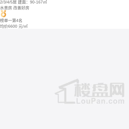
2/3/4/5居
建面：90-167㎡
水景房
改善好房
榜单一第4名
均价
6600
元/㎡