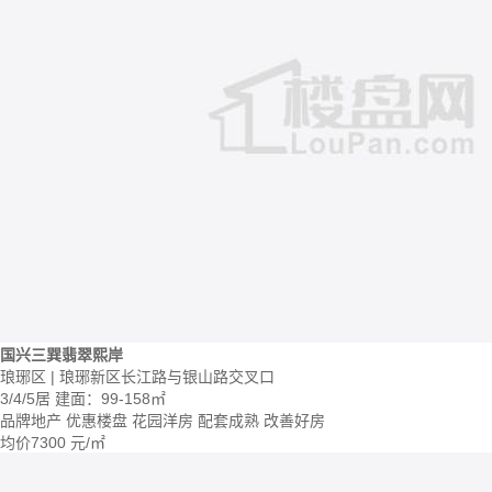
国兴三巽翡翠熙岸
琅琊区 | 琅琊新区长江路与银山路交叉口
3/4/5居
建面：99-158㎡
品牌地产
优惠楼盘
花园洋房
配套成熟
改善好房
均价
7300
元/㎡