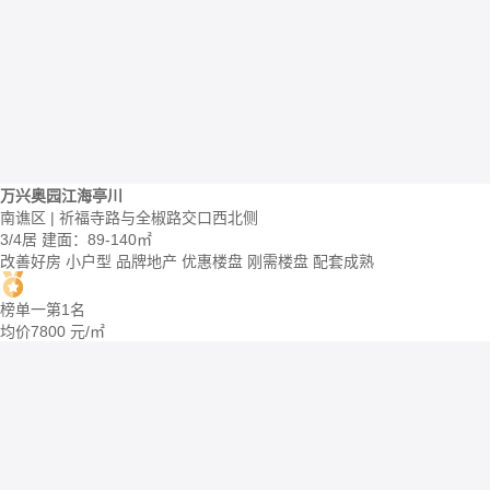
万兴奥园江海亭川
南谯区 | 祈福寺路与全椒路交口西北侧
3/4居
建面：89-140㎡
改善好房
小户型
品牌地产
优惠楼盘
刚需楼盘
配套成熟
榜单一第1名
均价
7800
元/㎡