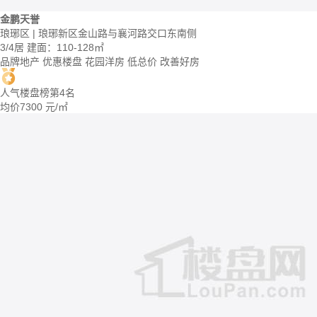
金鹏天誉
琅琊区 | 琅琊新区金山路与襄河路交口东南侧
3/4居
建面：110-128㎡
品牌地产
优惠楼盘
花园洋房
低总价
改善好房
人气楼盘榜第4名
均价
7300
元/㎡