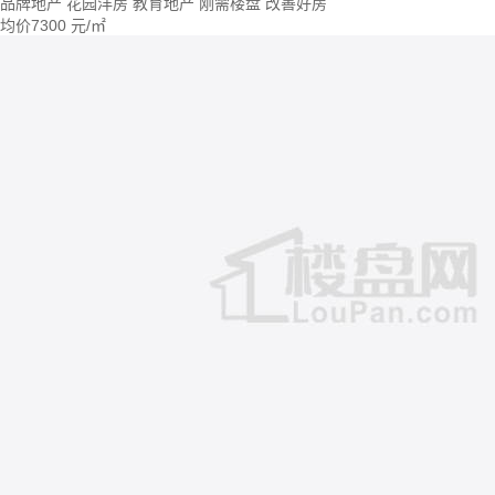
品牌地产
花园洋房
教育地产
刚需楼盘
改善好房
均价
7300
元/㎡