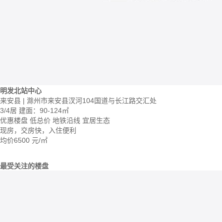
明发北站中心
来安县 | 滁州市来安县汊河104国道与长江路交汇处
3/4居
建面：90-124㎡
优惠楼盘
低总价
地铁沿线
宜居生态
现房，交房快，入住便利
均价
6500
元/㎡
最受关注的楼盘