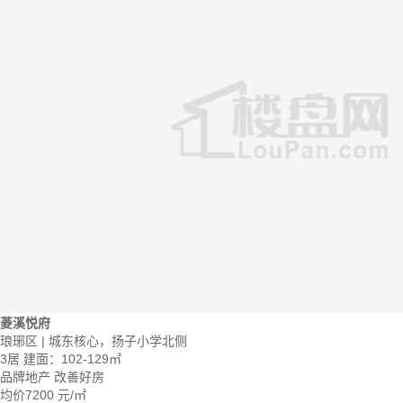
菱溪悦府
琅琊区 | 城东核心，扬子小学北侧
3居
建面：102-129㎡
品牌地产
改善好房
均价
7200
元/㎡