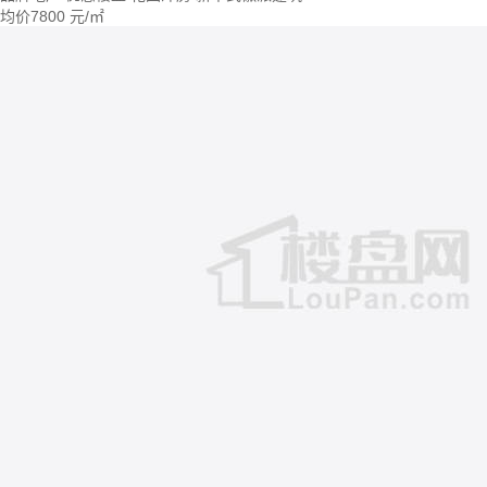
均价
7800
元/㎡