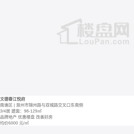
文德春江悦府
南谯区 | 滁州市锦州路与双城路交叉口东南侧
3/4居
建面：98-129㎡
品牌地产
优惠楼盘
改善好房
均价
6000
元/㎡