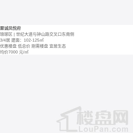
聚诚凤悦府
琅琊区 | 世纪大道与钟山路交叉口东南侧
3/4居
建面：102-125㎡
优惠楼盘
低总价
刚需楼盘
宜居生态
均价
7000
元/㎡