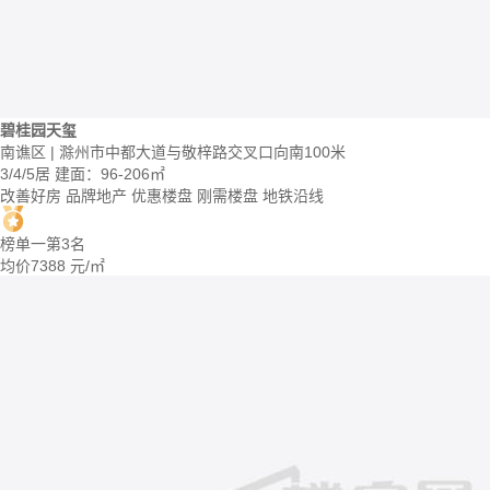
碧桂园天玺
南谯区 | 滁州市中都大道与敬梓路交叉口向南100米
3/4/5居
建面：96-206㎡
改善好房
品牌地产
优惠楼盘
刚需楼盘
地铁沿线
榜单一第3名
均价
7388
元/㎡