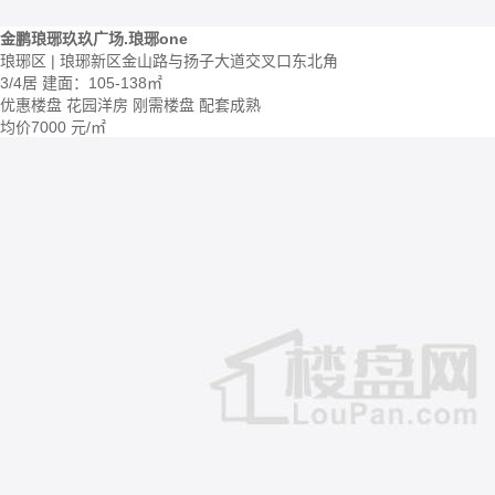
金鹏琅琊玖玖广场.琅琊one
琅琊区 | 琅琊新区金山路与扬子大道交叉口东北角
3/4居
建面：105-138㎡
优惠楼盘
花园洋房
刚需楼盘
配套成熟
均价
7000
元/㎡