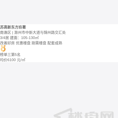
苏高新东方玖著
南谯区 | 滁州市中新大道与锦州路交汇处
3/4居
建面：105-130㎡
改善好房
优惠楼盘
刚需楼盘
配套成熟
榜单三第5名
均价
6100
元/㎡