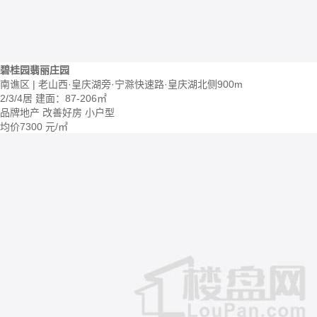
碧桂园翡丽庄园
南谯区 | 老山西·皇庆湖旁·宁滁快速路·皇庆湖北侧900m
2/3/4居
建面：87-206㎡
品牌地产
改善好房
小户型
均价
7300
元/㎡