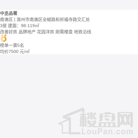
中丞品著
南谯区 | 滁州市南谯区全椒路和祈福寺路交汇处
3居
建面：98-119㎡
改善好房
品牌地产
花园洋房
刚需楼盘
地铁沿线
榜单一第5名
均价
7500
元/㎡