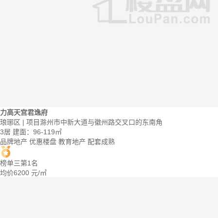
力高天宫君逸府
琅琊区 | 项目滁州市中新大道与徽州路交叉口的东南角
3居
建面：96-119㎡
品牌地产
优惠楼盘
教育地产
配套成熟
榜单三第1名
均价
6200
元/㎡