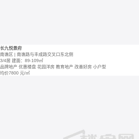
长九悦景府
南谯区 | 南谯路与丰成路交叉口东北侧
3/4居
建面：89-109㎡
品牌地产
优惠楼盘
花园洋房
教育地产
改善好房
小户型
均价
7800
元/㎡