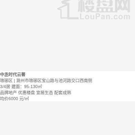
中丞时代云著
琅琊区 | 滁州市琅琊区宝山路与池河路交口西南侧
3/4居
建面：95-130㎡
品牌地产
优惠楼盘
宜居生态
配套成熟
均价
6000
元/㎡