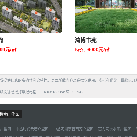
府
鸿博书苑
999元/㎡
6000元/㎡
均价：
所提供信息的准确性和完整性。页面所载内容及数据仅供用户参考和借鉴，最终以开
拨打举报电话：：4008180066 转 017942
楼盘(户型图)
户型图
中丞时代云著户型图
中丞明湖原著西苑户型图
富力乌衣水镇户型图