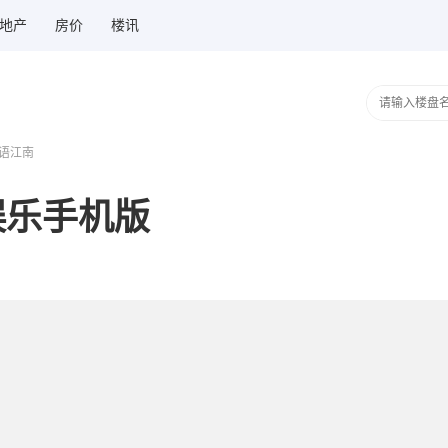
地产
房价
楼讯
桂语江南
娱乐手机版