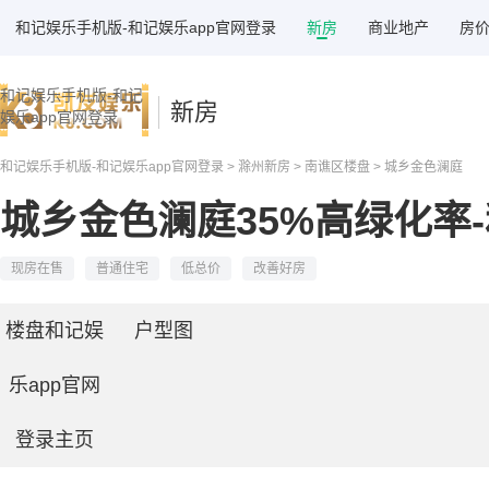
和记娱乐手机版-和记娱乐app官网登录
新房
商业地产
房
和记娱乐手机版-和记
新房
娱乐app官网登录
和记娱乐手机版-和记娱乐app官网登录
>
滁州新房
>
南谯区楼盘
> 城乡金色澜庭
城乡金色澜庭35%高绿化率
现房在售
普通住宅
低总价
改善好房
楼盘和记娱
户型图
乐app官网
登录主页