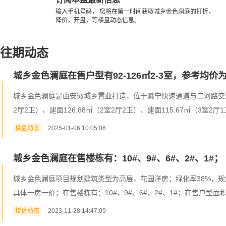
输入手机号码， 您将在第一时间获取城乡金色澜庭的打折，
降价，开盘，等楼盘动态信息。
往期动态
城乡金色澜庭在售户型有92-126㎡2-3室，参考均价为5
城乡金色澜庭是由安徽城乡置业打造，位于滁宁快速通道与二河路交汇处，目
2厅2卫）、建面126.88㎡（2室2厅2卫）、建面115.67㎡（3室2厅1卫）
楼盘动态
2025-01-06 10:05:06
城乡金色澜庭在售楼栋有：10#、9#、6#、2#、1#；
城乡金色澜庭项目规划建筑类型为高层，花园洋房；绿化率38%，规划用
具体一房一价；在售楼栋有：10#、9#、6#、2#、1#；在售户型面积80.42-
楼盘动态
2023-11-28 14:47:09