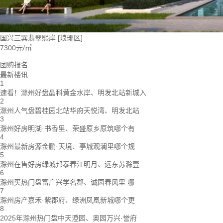
国兴三巽翡翠熙岸
[琅琊区]
7300元/㎡
团购报名
最新楼讯
1
速看！滁州好盘晶科黄金水岸、明发北站新城入
2
滁州人气盘碧桂园北站华府天悦湾、明发北站
3
滁州好房明湖·书香里、荣盛原乡原筑哪个有
4
滁州最新房源金鹏·天境、亭城观澜里哪个规
5
滁州在售好房绿城邦泰春江明月、远东苏滁壹
6
滁州买热门盘富广兴学名郡、诚园春风里 哪
7
滁州房产嘉禾·紫郡府、绿洲凤凰新城哪个更
8
2025年滁州热门盘中天澄园、奥园万兴·誉府