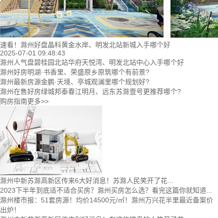
速看！滁州好盘晶科黄金水岸、明发北站新城入手哪个好
2025-07-01 09:48:43
滁州人气盘碧桂园北站华府天悦湾、明发北站中心入手哪个好
滁州好房明湖·书香里、荣盛原乡原筑哪个有前景?
滁州最新房源金鹏·天境、亭城观澜里哪个规划好?
滁州在售好房绿城邦泰春江明月、远东苏滁壹号更推荐哪个?
购房指南
更多>>
滁州中新苏滁高新区传来6大好消息！苏滁人民笑开了花...
2023下半年到底适不适合买房？滁州买房怎么选？看完这篇你就知道...
滁州楼市报：51套房源！均价14500元/㎡！滁州万兴花半里最近备案价
出炉！