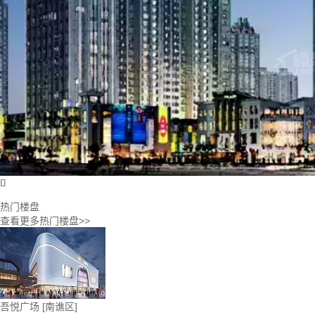

热门楼盘
查看更多热门楼盘>>
吾悦广场
[南谯区]