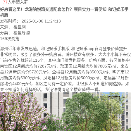
77
人申请入群
好房看这里！龙港铂悦湾交通配套怎样？项目实力一看便知-和记娱乐手
机版
发布时间： 2025-01-06 11:24:13
来源： 楼盘网
分类：
楼盘导购
169次浏览
滁州近年来发展迅速，
和记娱乐手机版-和记娱乐app官网登录
价值提升
非常明显，吸引了很多外来购房者。
滁州楼盘
有很多，大大小小算下来仅
当前在售的就超过115个，其中热门楼盘也颇多。价格方面，各区价格中
南谯区12月新房均价7287元/㎡、琅琊区12月新房均价7805元/㎡、来安
县12月新房均价5720元/㎡、全椒县12月新房均价8500元/㎡、明光市12
月新房均价5300元/㎡、凤阳县12月新房均价5000元/㎡、定远县12月新
房均价4400元/㎡，各区之间有一定价差，让很多人不知道如何选择。如
果不知道如何选择的话，
龙港铂悦湾
这个楼盘值得一看。