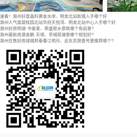
速看！滁州好盘晶科黄金水岸、明发北站新城入手哪个好
滁州人气盘碧桂园北站华府天悦湾、明发北站中心入手哪个好
滁州好房明湖·书香里、荣盛原乡原筑哪个有前景?
滁州最新房源金鹏·天境、亭城观澜里哪个规划好?
滁州在售好房绿城邦泰春江明月、远东苏滁壹号更推荐哪个?