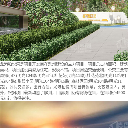
龙港铂悦湾是项目开发商在滁州建设的主力项目，项目总占地面积，建筑
面积，项目建设类型为
住宅
，规模不错。项目周边交通便利，公交主要有
周郢小区(明光104路/明光5路),桂花苑(明光11路),桂花苑北(明光11路/明
光n04路),张郢小区(明光104路/明光5路),森林家园(明光104路/明光11
路)，公共交通多，出行方便。龙港铂悦湾项目特色是，比较吸引人，另
外，根据项目最新动态了解到，目前项目仍有房源在售，在售均价4900
元/㎡，值得关注。