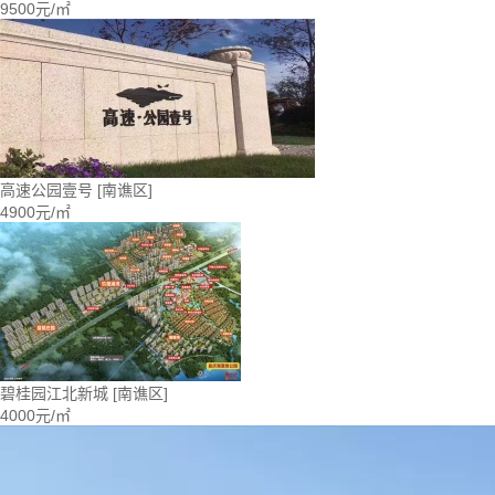
9500元/㎡
高速公园壹号
[南谯区]
4900元/㎡
碧桂园江北新城
[南谯区]
4000元/㎡