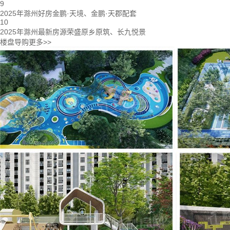
9
2025年滁州好房金鹏·天境、金鹏·天郡配套
10
2025年滁州最新房源荣盛原乡原筑、长九悦景
楼盘导购
更多>>