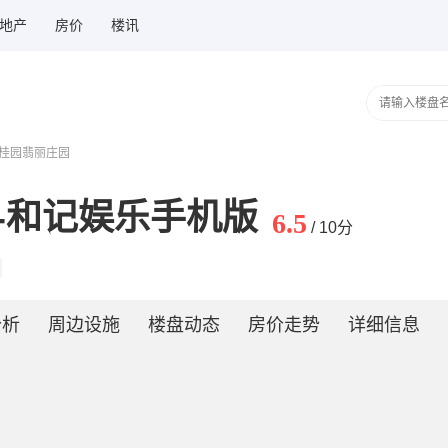
地产
房价
楼讯
碧桂园翡丽庄园
-和记娱乐手机版
6.5
/ 10分
分析
周边设施
楼盘动态
房价走势
详细信息