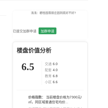
浅浅：碧桂园翡丽庄园到底好不好?
雪花飘飘：好的呢。
零：碧桂园翡丽庄园周边环境设施怎么样?
英雄：我去看过，很齐全。
牛转乾坤：这个楼盘价格波动大么？
已提交加群申请
加群申请
日记本：碧桂园翡丽庄园性价比高。
回忆：我建议你们去楼盘看看。
大头：也可以直接咨询置业管家。
吃了么：什么时候大家一起去看看啊。
楼盘价值分析
蓝天：上周我已经签合同了。
6.5
交通
6.0
配套
4.0
教育
6.8
小区
6.6
价格指数：
当前楼盘价格为7300元/
㎡，同区域普通住宅均价...