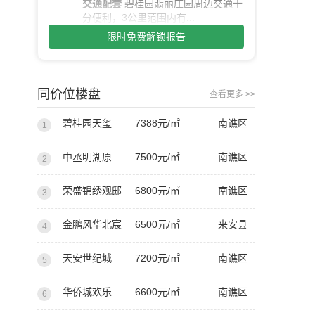
交通配套
碧桂园翡丽庄园周边交通十
分便利，3公里范围内有...
限时免费解锁报告
同价位楼盘
查看更多 >>
碧桂园天玺
7388元/㎡
南谯区
1
中丞明湖原著西苑
7500元/㎡
南谯区
2
荣盛锦绣观邸
6800元/㎡
南谯区
3
金鹏风华北宸
6500元/㎡
来安县
4
天安世纪城
7200元/㎡
南谯区
5
华侨城欢乐明湖
6600元/㎡
南谯区
6