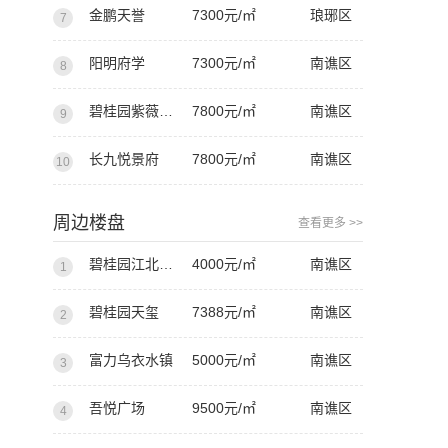
金鹏天誉
7300元/㎡
琅琊区
7
阳明府学
7300元/㎡
南谯区
8
碧桂园紫薇天悦
7800元/㎡
南谯区
9
长九悦景府
7800元/㎡
南谯区
10
周边楼盘
查看更多 >>
碧桂园江北新城
4000元/㎡
南谯区
1
碧桂园天玺
7388元/㎡
南谯区
2
富力乌衣水镇
5000元/㎡
南谯区
3
吾悦广场
9500元/㎡
南谯区
4