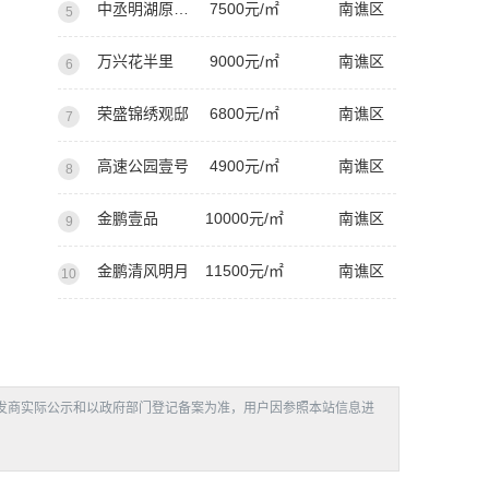
中丞明湖原著西苑
7500元/㎡
南谯区
5
万兴花半里
9000元/㎡
南谯区
6
荣盛锦绣观邸
6800元/㎡
南谯区
7
高速公园壹号
4900元/㎡
南谯区
8
金鹏壹品
10000元/㎡
南谯区
9
金鹏清风明月
11500元/㎡
南谯区
10
发商实际公示和以政府部门登记备案为准，用户因参照本站信息进