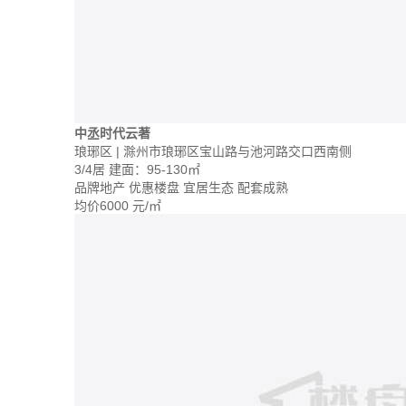
中丞时代云著
琅琊区 | 滁州市琅琊区宝山路与池河路交口西南侧
3/4居
建面：95-130㎡
品牌地产
优惠楼盘
宜居生态
配套成熟
均价
6000
元/㎡