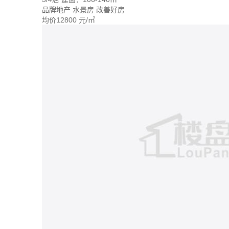
品牌地产
水景房
改善好房
均价
12800
元/㎡