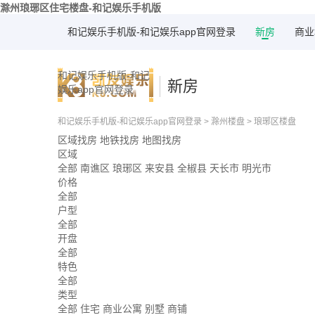
滁州琅琊区住宅楼盘-和记娱乐手机版
和记娱乐手机版-和记娱乐app官网登录
新房
商业
和记娱乐手机版-和记
新房
娱乐app官网登录
和记娱乐手机版-和记娱乐app官网登录
>
滁州楼盘
>
琅琊区楼盘
区域找房
地铁找房
地图找房
区域
全部
南谯区
琅琊区
来安县
全椒县
天长市
明光市
价格
全部
户型
全部
开盘
全部
特色
全部
类型
全部
住宅
商业公寓
别墅
商铺