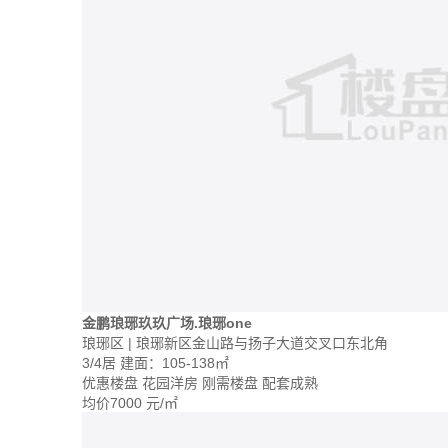
金鹏琅琊玖玖广场.琅琊one
琅琊区 | 琅琊新区金山路与扬子大道交叉口东北角
3/4居
建面：105-138㎡
优惠楼盘
花园洋房
刚需楼盘
配套成熟
均价
7000
元/㎡