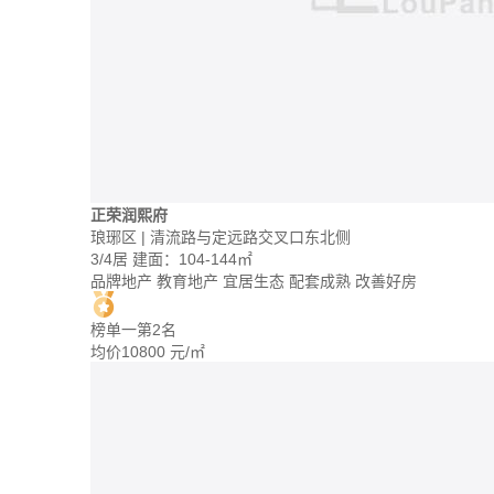
正荣润熙府
琅琊区 | 清流路与定远路交叉口东北侧
3/4居
建面：104-144㎡
品牌地产
教育地产
宜居生态
配套成熟
改善好房
榜单一第2名
均价
10800
元/㎡