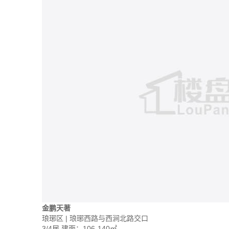
金鹏天著
琅琊区 | 琅琊西路与西涧北路交口
3/4居
建面：106-140㎡