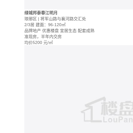
绿城邦泰春江明月
琅琊区 | 将军山路与襄河路交汇处
2/3居
建面：96-120㎡
品牌地产
优惠楼盘
宜居生态
配套成熟
准现房，半年内交房
均价
5200
元/㎡