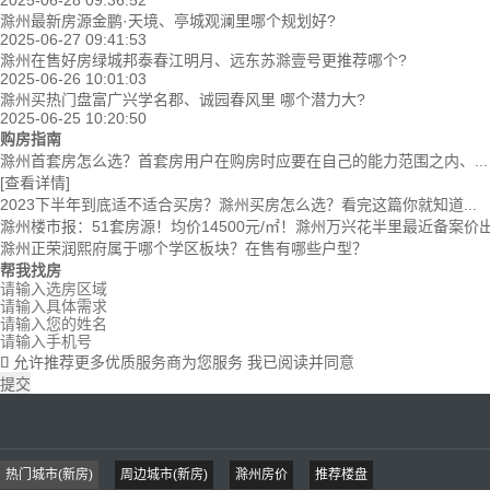
2025-06-28 09:36:52
滁州最新房源金鹏·天境、亭城观澜里哪个规划好?
2025-06-27 09:41:53
滁州在售好房绿城邦泰春江明月、远东苏滁壹号更推荐哪个?
2025-06-26 10:01:03
滁州买热门盘富广兴学名郡、诚园春风里 哪个潜力大?
2025-06-25 10:20:50
购房指南
滁州首套房怎么选？首套房用户在购房时应要在自己的能力范围之内、...
[查看详情]
2023下半年到底适不适合买房？滁州买房怎么选？看完这篇你就知道...
滁州楼市报：51套房源！均价14500元/㎡！滁州万兴花半里最近备案价
滁州正荣润熙府属于哪个学区板块？在售有哪些户型？
帮我找房
允许推荐更多优质服务商为您服务
我已阅读并同意

提交
热门城市(新房)
周边城市(新房)
滁州房价
推荐楼盘