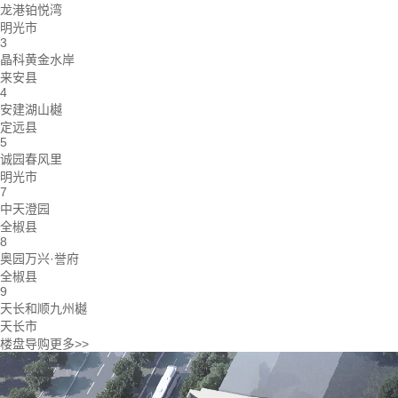
龙港铂悦湾
明光市
3
晶科黄金水岸
来安县
4
安建湖山樾
定远县
5
诚园春风里
明光市
7
中天澄园
全椒县
8
奥园万兴·誉府
全椒县
9
天长和顺九州樾
天长市
楼盘导购
更多>>