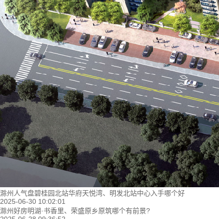
滁州人气盘碧桂园北站华府天悦湾、明发北站中心入手哪个好
2025-06-30 10:02:01
滁州好房明湖·书香里、荣盛原乡原筑哪个有前景?