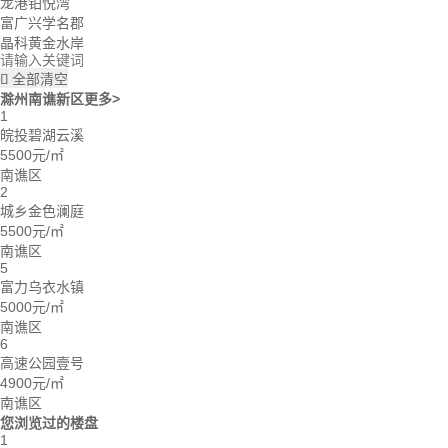
龙港铂悦湾
富广兴学名郡
晶科黄金水岸
全部清空

滁州南谯新区
更多>
1
皖投碧湖云溪
5500元/㎡
南谯区
2
城乡金色澜庭
5500元/㎡
南谯区
5
富力乌衣水镇
5000元/㎡
南谯区
6
高速公园壹号
4900元/㎡
南谯区
您浏览过的楼盘
1