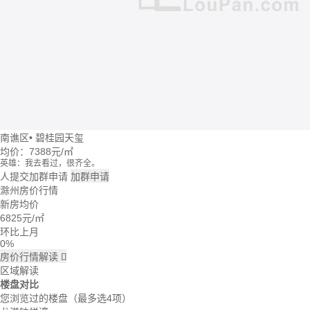
南谯区
•
碧桂园天玺
均价：
7388元/㎡
英雄：我去看过，很齐全。
牛转乾坤：这个楼盘价格波动大么？
人提交加群申请
加群申请
回忆：我建议你们去楼盘看看。
滁州房价行情
大头：也可以直接咨询置业管家。
新房均价
吃了么：什么时候大家一起去看看。
6825
元/㎡
蓝天：上周我已经签合同了。
雪花飘飘：好的呢。
环比上月
0%
房价行情解读

区域解读
楼盘对比
您浏览过的楼盘
（最多选4项）