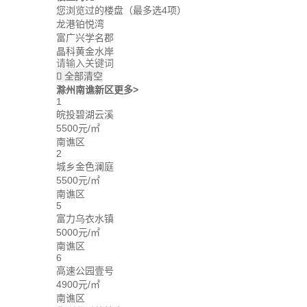
您浏览过的楼盘
（最多选4项）
龙港铂悦湾
富广兴学名郡
晶科黄金水岸
全部清空

滁州南谯新区
更多>
1
皖投碧湖云溪
5500元/㎡
南谯区
2
城乡金色澜庭
5500元/㎡
南谯区
5
富力乌衣水镇
5000元/㎡
南谯区
6
高速公园壹号
4900元/㎡
南谯区