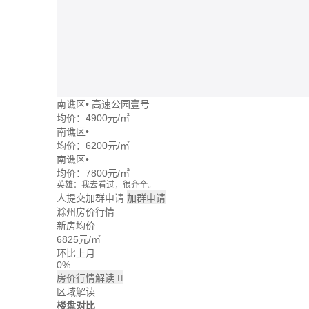
南谯区
•
高速公园壹号
均价：
4900元/㎡
南谯区
•
均价：
6200元/㎡
南谯区
•
均价：
7800元/㎡
英雄：我去看过，很齐全。
牛转乾坤：这个楼盘价格波动大么？
人提交加群申请
加群申请
回忆：我建议你们去楼盘看看。
滁州房价行情
大头：也可以直接咨询置业管家。
新房均价
吃了么：什么时候大家一起去看看。
6825
元/㎡
蓝天：上周我已经签合同了。
雪花飘飘：好的呢。
环比上月
0%
房价行情解读

区域解读
楼盘对比