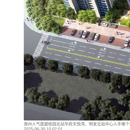
滁州人气盘碧桂园北站华府天悦湾、明发北站中心入手哪个
2025-06-30 10:02:01