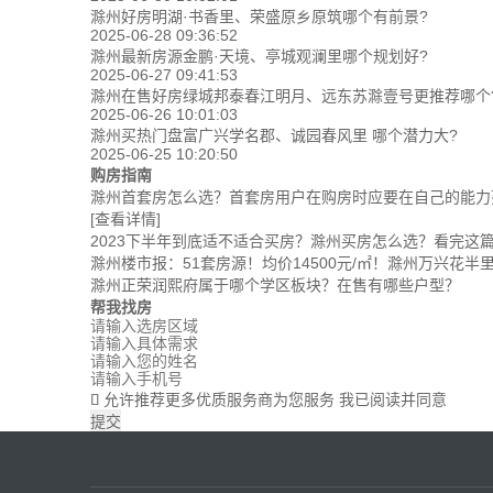
滁州好房明湖·书香里、荣盛原乡原筑哪个有前景?
2025-06-28 09:36:52
滁州最新房源金鹏·天境、亭城观澜里哪个规划好?
2025-06-27 09:41:53
滁州在售好房绿城邦泰春江明月、远东苏滁壹号更推荐哪个
2025-06-26 10:01:03
滁州买热门盘富广兴学名郡、诚园春风里 哪个潜力大?
2025-06-25 10:20:50
购房指南
滁州首套房怎么选？首套房用户在购房时应要在自己的能力范
[查看详情]
2023下半年到底适不适合买房？滁州买房怎么选？看完这篇你
滁州楼市报：51套房源！均价14500元/㎡！滁州万兴花
滁州正荣润熙府属于哪个学区板块？在售有哪些户型？
帮我找房
允许推荐更多优质服务商为您服务
我已阅读并同意

提交