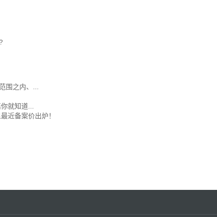
?
围之内、...
就知道...
半里最近备案价出炉！