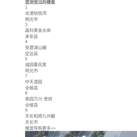
您浏览过的楼盘
1
龙港铂悦湾
明光市
3
晶科黄金水岸
来安县
4
安建湖山樾
定远县
5
诚园春风里
明光市
7
中天澄园
全椒县
8
奥园万兴·誉府
全椒县
9
天长和顺九州樾
天长市
楼盘导购
更多>>