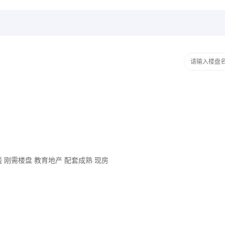
线
刚需楼盘
教育地产
配套成熟
现房