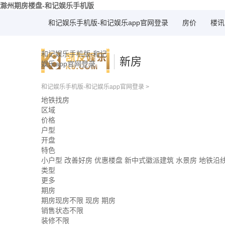
滁州期房楼盘-和记娱乐手机版
和记娱乐手机版-和记娱乐app官网登录
房价
楼讯
和记娱乐手机版-和记
新房
娱乐app官网登录
和记娱乐手机版-和记娱乐app官网登录
>
地铁找房
区域
价格
户型
开盘
特色
小户型
改善好房
优惠楼盘
新中式徽派建筑
水景房
地铁沿
类型
更多
期房
期房现房不限
现房
期房
销售状态不限
装修不限