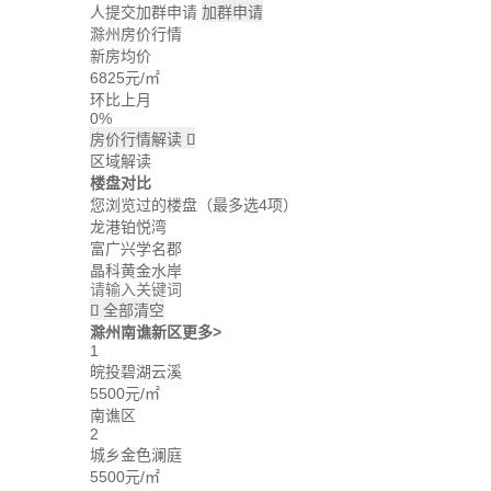
牛转乾坤：这个楼盘价格波动大么？
人提交加群申请
加群申请
回忆：我建议你们去楼盘看看。
滁州房价行情
大头：也可以直接咨询置业管家。
新房均价
吃了么：什么时候大家一起去看看。
6825
元/㎡
蓝天：上周我已经签合同了。
雪花飘飘：好的呢。
环比上月
0%
房价行情解读

区域解读
楼盘对比
您浏览过的楼盘
（最多选4项）
龙港铂悦湾
富广兴学名郡
晶科黄金水岸
全部清空

滁州南谯新区
更多>
1
皖投碧湖云溪
5500元/㎡
南谯区
2
城乡金色澜庭
5500元/㎡