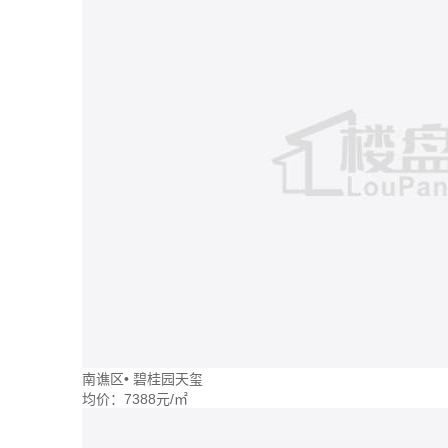
南谯区
•
碧桂园天玺
均价：
7388元/㎡