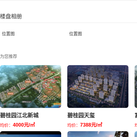
楼盘相册
位置图
位置图
为您推荐
碧桂园江北新城
碧桂园天玺
4000元/㎡
7388元/㎡
均价：
均价：