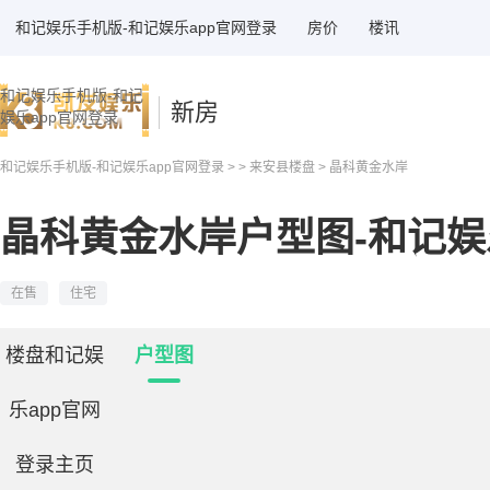
和记娱乐手机版-和记娱乐app官网登录
房价
楼讯
和记娱乐手机版-和记
新房
娱乐app官网登录
和记娱乐手机版-和记娱乐app官网登录
> >
来安县楼盘
> 晶科黄金水岸
晶科黄金水岸户型图-和记
在售
住宅
楼盘和记娱
户型图
乐app官网
登录主页