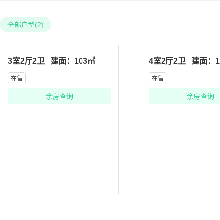
全部户型(2)
3室2厅2卫
建面：103㎡
4室2厅2卫
建面：1
在售
在售
余房查询
余房查询