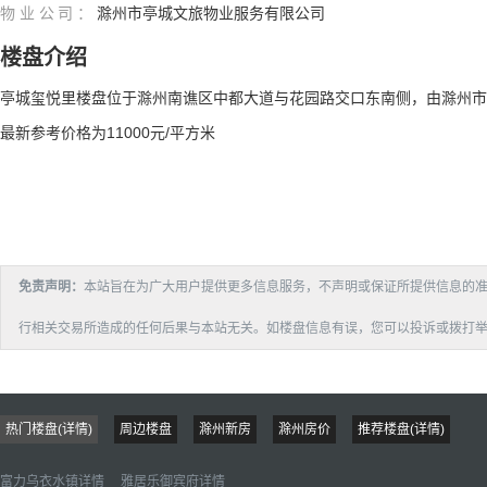
物业公司：
滁州市亭城文旅物业服务有限公司
楼盘介绍
亭城玺悦里楼盘位于滁州南谯区中都大道与花园路交口东南侧，由滁州市
最新参考价格为11000元/平方米
免责声明：
本站旨在为广大用户提供更多信息服务，不声明或保证所提供信息的
行相关交易所造成的任何后果与本站无关。如楼盘信息有误，您可以投诉或拨打举报电话：：
热门楼盘(详情)
周边楼盘
滁州新房
滁州房价
推荐楼盘(详情)
富力乌衣水镇详情
雅居乐御宾府详情