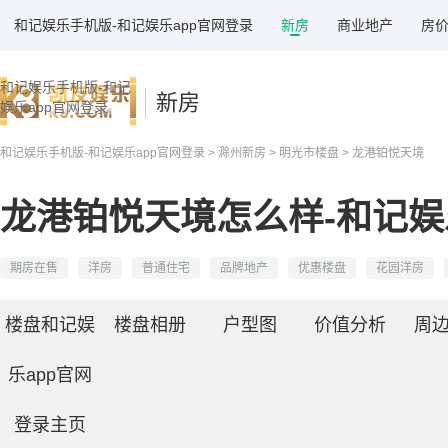
和记娱乐手机版-和记娱乐app官网登录
新房
商业地产
房
和记娱乐手机版-和记
新房
娱乐app官网登录
和记娱乐手机版-和记娱乐app官网登录
>
滁州新房
>
明光市楼盘
> 龙港铂悦天境
龙港铂悦天境怎么样-和记
期房在售
洋房
普通住宅
品牌地产
优惠楼盘
花园洋房
楼盘和记娱
楼盘相册
户型图
价值分析
周
乐app官网
登录主页