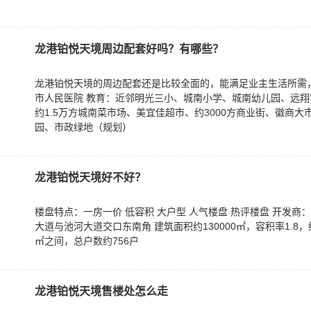
龙港铂悦天境周边配套好吗？有哪些？
龙港铂悦天境的周边配套还是比较全面的，能满足业主生活所需
市人民医院 教育：近邻明光三小、城南小学、城南幼儿园、远翔
约1.5万方城南菜市场、美宜佳超市、约3000方商业街、徽商大
园、市政绿地（规划）
龙港铂悦天境好不好？
楼盘特点：一房一价 低容积 大户型 人气楼盘 热评楼盘 开发商
大道与池河大道交口东南角 建筑面积约130000㎡，容积率1.8，绿
㎡之间，总户数约756户
龙港铂悦天境售楼处怎么走