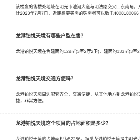
该楼盘的售楼处地址在明光市池河大道与明法路交叉口东南角。
计2023年7月7日，近期想要买房的购房者可以致电4008180066 
龙港铂悦天境有哪些户型在售？
龙港铂悦天境在售建面约129㎡(3室2厅2卫)、建面约133㎡(3室2
龙港铂悦天境交通方便吗？
龙港铂悦天境周边配套齐全，交通便捷，从其他地方到龙港铂悦
捷，非常方便。
龙港铂悦天境这个项目的占地面积是多少？
龙港铂悦天境的占地面积为52286，据悉龙港铂悦天境是由明