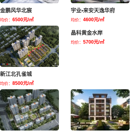
金鹏风华北宸
宇业•来安天逸华府
6500元/㎡
4600元/㎡
均价：
均价：
晶科黄金水岸
5700元/㎡
均价：
新江北孔雀城
8500元/㎡
均价：