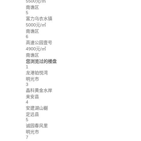
5500元/㎡
南谯区
5
富力乌衣水镇
5000元/㎡
南谯区
6
高速公园壹号
4900元/㎡
南谯区
您浏览过的楼盘
1
龙港铂悦湾
明光市
3
晶科黄金水岸
来安县
4
安建湖山樾
定远县
5
诚园春风里
明光市
7