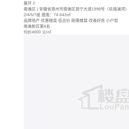
展开

南谯区 | 安徽省滁州市南谯区滁宁大道1998号（玖禧澜湾）
2/4/5/7居
建面：74-643㎡
品牌地产
优惠楼盘
低总价
刚需楼盘
改善好房
小户型
南谯新区第4名
均价
4000
元/㎡