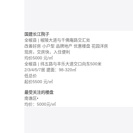
国建长江院子
全椒县 | 椒陵大道与千佛庵路交汇处
改善好房
小户型
品牌地产
优惠楼盘
花园洋房
现房，交房快，入住便利
均价
5000
元/㎡
全椒县 | 纬五路与丰乐大道交口向东500米
2/3/4/5/7居
建面：98-320㎡
低总价
起价
5500
元/㎡
最受关注的楼盘
南谯区
•
均价：
5000元/㎡