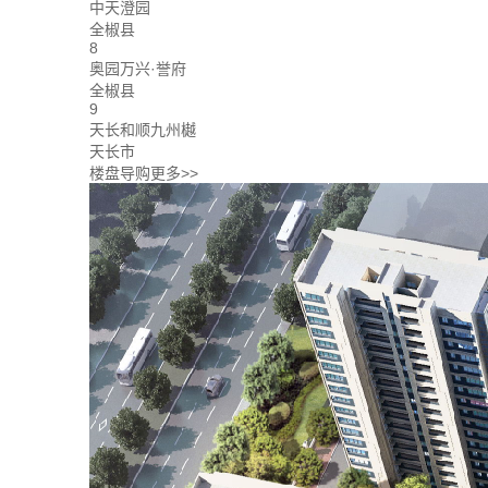
中天澄园
全椒县
8
奥园万兴·誉府
全椒县
9
天长和顺九州樾
天长市
楼盘导购
更多>>