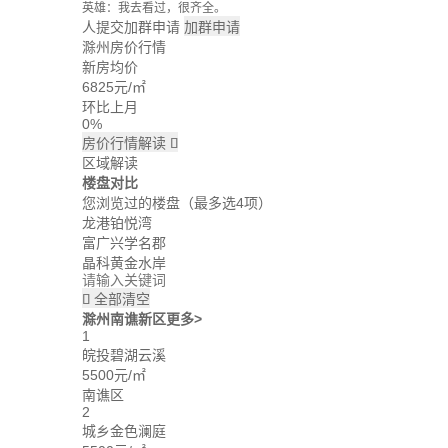
英雄：我去看过，很齐全。
牛转乾坤：这个楼盘价格波动大么？
人提交加群申请
加群申请
回忆：我建议你们去楼盘看看。
滁州房价行情
大头：也可以直接咨询置业管家。
新房均价
吃了么：什么时候大家一起去看看。
6825
元/㎡
蓝天：上周我已经签合同了。
雪花飘飘：好的呢。
环比上月
0%
房价行情解读

区域解读
楼盘对比
您浏览过的楼盘
（最多选4项）
龙港铂悦湾
富广兴学名郡
晶科黄金水岸
全部清空

滁州南谯新区
更多>
1
皖投碧湖云溪
5500元/㎡
南谯区
2
城乡金色澜庭