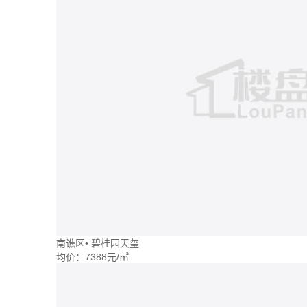
南谯区
•
碧桂园天玺
均价：
7388元/㎡