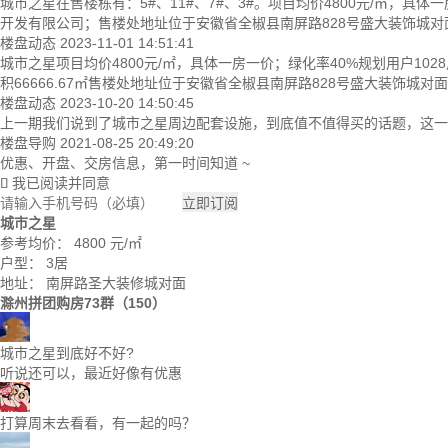
城市之星在售楼栋有：5#、11#、7#、3#。项目均价4800元/㎡，具体
开发有限公司；售楼处地址位于安徽省全椒县南屏路828号盛大装饰城对面；以
楼盘动态
2023-11-01 14:51:41
城市之星项目均价4800元/㎡，具体一房一价；绿化率40%规划用户102
积66666.67㎡售楼处地址位于安徽省全椒县南屏路828号盛大装饰城对面；
楼盘动态
2023-10-20 14:50:45
上一期我们说到了城市之星周边配套设施，到底值不值得买的话题，这一期我们来
楼盘导购
2021-08-25 20:49:20
优惠、开盘、交房信息，第一时间知道 ~
我已阅读并同意

立即订阅
城市之星
参考均价：
4800
元/㎡
户型：
3居
地址：
南屏路圣大装修城对面
滁州拼团购房73群（150）
城市之星到底好不好?
听说还可以，最近好像有优惠
打算周末去看看，有一起的吗？