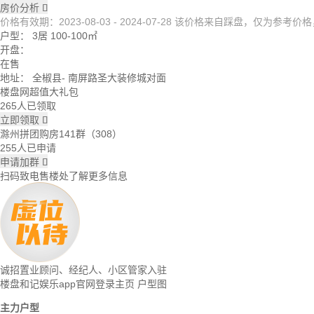
房价分析

价格有效期：2023-08-03 - 2024-07-28 该价格来自踩盘，仅为参
户型：
3居 100-100㎡
开盘：
在售
地址：
全椒县
- 南屏路圣大装修城对面
楼盘网超值大礼包
265人已领取
立即领取

滁州拼团购房141群（308）
255人已申请
申请加群

扫码致电售楼处了解更多信息
诚招置业顾问、经纪人、小区管家入驻
楼盘和记娱乐app官网登录主页
户型图
主力户型