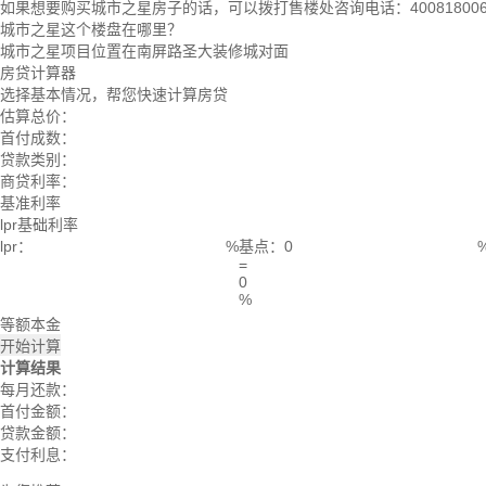
如果想要购买城市之星房子的话，可以拨打售楼处咨询电话：4008180066
城市之星这个楼盘在哪里？
城市之星项目位置在南屏路圣大装修城对面
房贷计算器
选择基本情况，帮您快速计算房贷
估算总价：
首付成数：
贷款类别：
商贷利率：
基准利率
lpr基础利率
lpr：
%
基点：
=
0
%
等额本金
开始计算
计算结果
每月还款：
首付金额：
贷款金额：
支付利息：