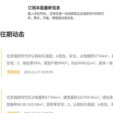
订阅本盘最新信息
输入手机号码， 您将在第一时间获取北京城房时代印的打
折，降价，开盘，等楼盘动态信息。
往期动态
北京城房时代印认购好礼相送：lv包包、车位，占地面积57764m²，建筑面积
住宅：2，绿化率35%，规划户数994户；均价6500元/m²，具体一房一
楼盘动态
2023-11-17 16:05:55
北京城房时代印占地面积57764m²，建筑面积162768.05m²；绿化
型面积96.00-163.00m²；容积率住宅：2，认购好礼相送：lv包包、车